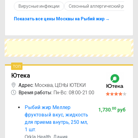
противопоказаниями. При необходимости вы
Вирусные инфекции
Сезонный аллергический ринит
можете подобрать аналоги Рыбий жир Меллер
с похожим действующим веществом или более
доступной ценой.
Показать все цены Москвы на Рыбий жир →
Чтобы купить Рыбий жир Меллер в ближайшей
аптеке, укажите свой город и сравните
предложения. Это поможет сэкономить время
и выбрать оптимальный вариант по цене и
наличию.
топ
Ютека
Адрес:
Москва
,
ЦЕНЫ ЮТЕКИ
Время работы:
Пн-Вс: 08:00-21:00
Рыбий жир Меллер
00
1,730
.
руб
фруктовый вкус, жидкость
для приема внутрь, 250 мл,
1 шт.
Orkla Health, Дания