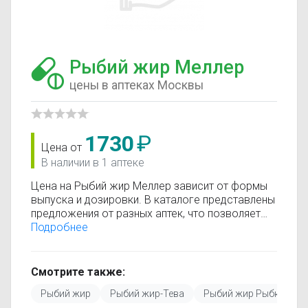
Рыбий жир Меллер
цены в аптеках Москвы
1730
₽
Цена от
В наличии в 1 аптеке
Цена на Рыбий жир Меллер зависит от формы
выпуска и дозировки. В каталоге представлены
предложения от разных аптек, что позволяет
быстро найти, где купить Рыбий жир Меллер по
Подробнее
минимальной цене. Информация о стоимости
регулярно обновляется, поэтому вы видите
только актуальные данные.
Смотрите также:
Перед покупкой рекомендуется ознакомиться с
Рыбий жир
Рыбий жир-Тева
Рыбий жир Рыбка
инструкцией по применению, показаниями и