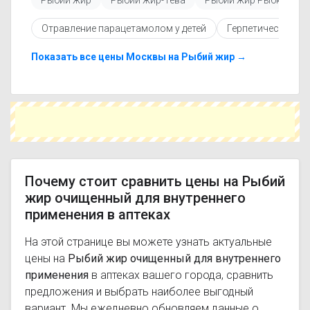
Рыбий жир
Рыбий жир-Тева
Рыбий жир Рыбка
актуальные данные.
Перед покупкой рекомендуется ознакомиться с
Отравление парацетамолом у детей
Герпетическая и
инструкцией по применению, показаниями и
противопоказаниями. При необходимости вы
можете подобрать аналоги Рыбий жир
Показать все цены Москвы на Рыбий жир →
очищенный для внутреннего применения с
похожим действующим веществом или более
доступной ценой.
Чтобы купить Рыбий жир очищенный для
внутреннего применения в ближайшей аптеке,
укажите свой город и сравните предложения.
Это поможет сэкономить время и выбрать
оптимальный вариант по цене и наличию.
Почему стоит сравнить цены на Рыбий
жир очищенный для внутреннего
применения в аптеках
На этой странице вы можете узнать актуальные
цены на
Рыбий жир очищенный для внутреннего
применения
в аптеках вашего города, сравнить
предложения и выбрать наиболее выгодный
вариант. Мы ежедневно обновляем данные о