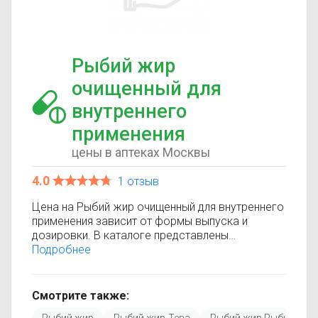
Рыбий жир
очищенный для
внутреннего
применения
цены в аптеках Москвы
4.0
1 отзыв
Цена на Рыбий жир очищенный для внутреннего
применения зависит от формы выпуска и
дозировки. В каталоге представлены
предложения от разных аптек, что позволяет
Подробнее
быстро найти, где купить Рыбий жир очищенный
для внутреннего применения по минимальной
цене. Информация о стоимости регулярно
Смотрите также:
обновляется, поэтому вы видите только