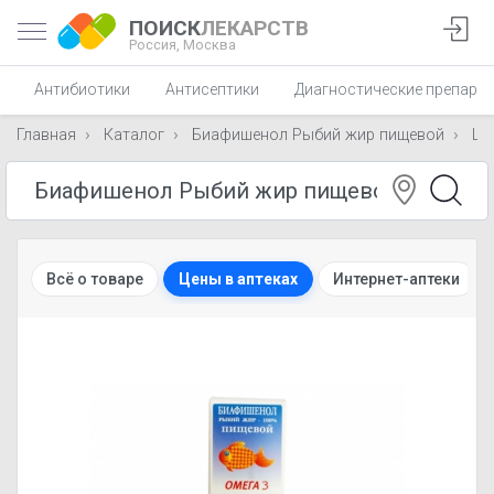
ПОИСК
ЛЕКАРСТВ
Россия,
Москва
Антибиотики
Антисептики
Диагностические препара
Главная
Каталог
Биафишенол Рыбий жир пищевой
Це
Всё о товаре
Цены в аптеках
Интернет-аптеки