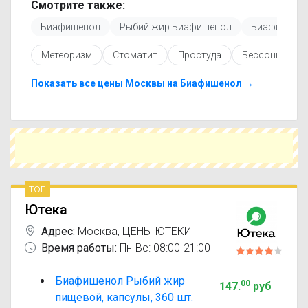
регулярно обновляется, поэтому вы видите
Смотрите также:
только актуальные данные.
Биафишенол
Рыбий жир Биафишенол
Биафишенол
Перед покупкой рекомендуется ознакомиться с
инструкцией по применению, показаниями и
Метеоризм
Стоматит
Простуда
Бессонница
противопоказаниями. При необходимости вы
можете подобрать аналоги Биафишенол Рыбий
жир пищевой с похожим действующим
Показать все цены Москвы на Биафишенол →
веществом или более доступной ценой.
Чтобы купить Биафишенол Рыбий жир пищевой
в ближайшей аптеке, укажите свой город и
сравните предложения. Это поможет
сэкономить время и выбрать оптимальный
вариант по цене и наличию.
топ
Ютека
Адрес:
Москва
,
ЦЕНЫ ЮТЕКИ
Время работы:
Пн-Вс: 08:00-21:00
Биафишенол Рыбий жир
00
147
.
руб
пищевой, капсулы, 360 шт.