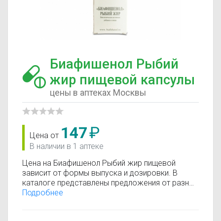
Биафишенол Рыбий
жир пищевой капсулы
цены в аптеках Москвы
147
₽
Цена от
В наличии в 1 аптеке
Цена на Биафишенол Рыбий жир пищевой
зависит от формы выпуска и дозировки. В
каталоге представлены предложения от разных
аптек, что позволяет быстро найти, где купить
Подробнее
Биафишенол Рыбий жир пищевой по
минимальной цене. Информация о стоимости