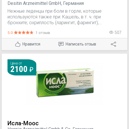
Desitin Arzneimittel GmbH, Германия
Нежные леденцы при боли в горле, которые
используются также при: Кашель, в т. ч. при
бронхите; охриплость (ларингит, фарингит);
бронхиальная астма (в качестве вспомогательного
5.0
1 отзыв
507
средства). Повышенная нагрузка на голосовые
связки (у певцов, учителей, лекторов). Сухость
Нравится
Написать отзыв
слизистых оболочек при сухом воздухе жилых
комнат или недостаточно увлажненных офисных
помещениях во время отопительного периода, а
также при ограниченном носовом дыхании или во
Цена от
2100
время спортивных занятий.
Исла-Моос