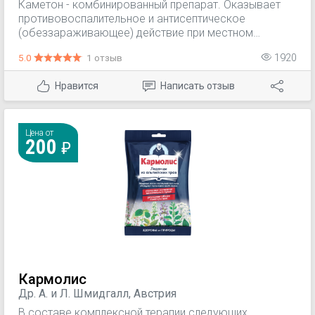
Каметон - комбинированный препарат. Оказывает
противовоспалительное и антисептическое
(обеззараживающее) действие при местном
применении.
5.0
1 отзыв
1920
Нравится
Написать отзыв
Цена от
200
Кармолис
Др. А. и Л. Шмидгалл, Австрия
В составе комплексной терапии следующих