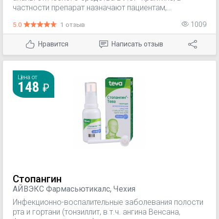
частности препарат назначают пациентам,
страдающим ангиной, фарингитом и тонзиллитом.
5.0
1 отзыв
1009
Препарат используют в стоматологической
практике для лечения пациентов, страдающих
Нравится
Написать отзыв
стоматитом, пародонтитом и гингивитом. Препарат
может быть назначен в качестве антисептического
средства при проведении оперативных
вмешательств в стоматологической практике.
Цена от
148
Препарат назначают пациентам, которые
используют зубные протезы и ортодонтические
аппараты.
Стопангин
АЙВЭКС Фармасьютикалс, Чехия
Инфекционно-воспалительные заболевания полости
рта и гортани (тонзиллит, в т.ч. ангина Венсана,