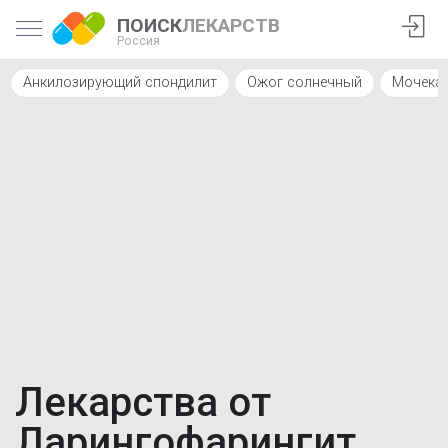
ПОИСК
ЛЕКАРСТВ
Россия
Анкилозирующий спондилит
Ожог солнечный
Мочекам
Лекарства от
Ларингофарингит