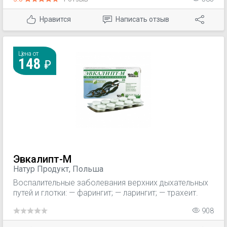
ротовой полостью после стоматологических
вмешательств.
Нравится
Написать отзыв
Цена от
148
Эвкалипт-М
Натур Продукт, Польша
Воспалительные заболевания верхних дыхательных
путей и глотки: — фарингит; — ларингит; — трахеит.
908