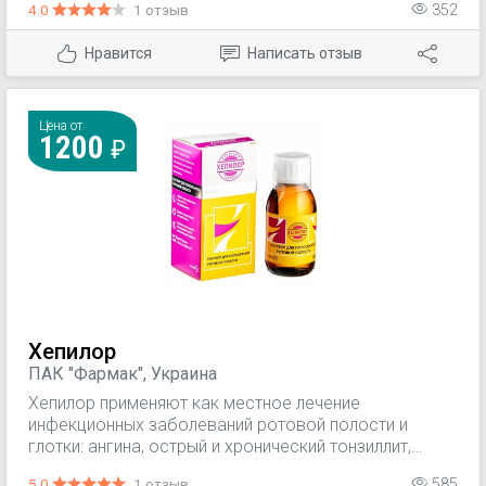
4.0
1 отзыв
352
удаления зубов.
Нравится
Написать отзыв
Цена от
1200
Хепилор
ПАК "Фармак", Украина
Хепилор применяют как местное лечение
инфекционных заболеваний ротовой полости и
глотки: ангина, острый и хронический тонзиллит,
фарингит, ларингит; гингивит, стоматит, афта. Уход за
5.0
1 отзыв
585