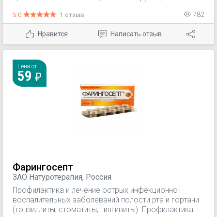
местноанестезирующее действие для
5.0
1 отзыв
782
симптоматического лечения боли в горле при
инфекционно-воспалительных заболеваниях.
Нравится
Написать отзыв
Цена от
59
Фарингосепт
ЗАО Натуротерапия, Россия
Профилактика и лечение острых инфекционно-
воспалительных заболеваний полости рта и гортани
(тонзиллиты, стоматиты, гингивиты). Профилактика