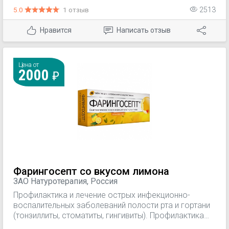
инфекционно-воспалительных заболеваний после
5.0
1 отзыв
2513
удаления зубов.
Нравится
Написать отзыв
Цена от
2000
Фарингосепт со вкусом лимона
ЗАО Натуротерапия, Россия
Профилактика и лечение острых инфекционно-
воспалительных заболеваний полости рта и гортани
(тонзиллиты, стоматиты, гингивиты). Профилактика
инфекционно-воспалительных заболеваний после