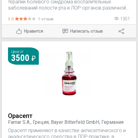
терапии болевого синдрома воспалительных
заболеваний полости рта и ЛОР-органов различной
этиологии. При инфекционно-воспалительных
3.0
1 отзыв
1351
заболеваниях, требующих системного лечения,
препарат Оралсепт используется в составе
Нравится
Написать отзыв
комбинированной терапии.
Цена от
3500
Орасепт
Famar S.A., Греция; Bayer Bitterfeld GmbH, Германия
Орасепт применяют в качестве антисептического и
анальгетического средства в ЛОР-практике, в