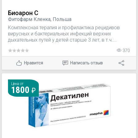
Биоарон C
Фитофарм Кленка, Польша
Комплексная терапия и профилактика рецидивов
вирусных и бактериальных инфекций верхних
дыхательных путей у детей старше 3 лет, в т.ч.:
фарингит; тонзиллит; ринит; ларингит; ларинготрахеит;
370
синусит; ангина.
Нравится
Написать отзыв
Цена от
1800