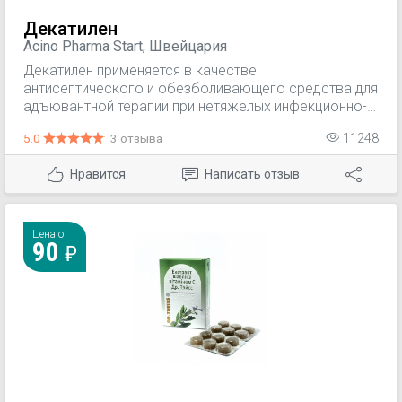
Декатилен
Acino Pharma Start, Швейцария
Декатилен применяется в качестве
антисептического и обезболивающего средства для
адъювантной терапии при нетяжелых инфекционно-
воспалительных процессах полости рта и глотки
5.0
3 отзыва
11248
(гингивит, рецидивирующий афтозный стоматит,
фарингит, тонзиллит и кандидозный стоматит). При
Нравится
Написать отзыв
бактериальной инфекции, сопровождающейся
сильной болью в горле, лихорадкой и ухудшением
общего состояния, необходима системная
антибиотикотерапия по назначению врача.
Цена от
90