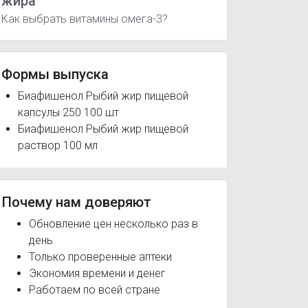
жира
Как выбрать витамины омега-3?
Формы выпуска
Биафишенол Рыбий жир пищевой
капсулы 250 100 шт
тео
Биафишенол Рыбий жир Лосось
Биафишенол Рыбий ж
Биафишенол Рыбий жир пищевой
раствор 100 мл
хические и нервные растройства
Боль в суставах
Атопиче
Почему нам доверяют
Обновление цен несколько раз в
день
Только проверенные аптеки
Экономия времени и денег
Работаем по всей стране