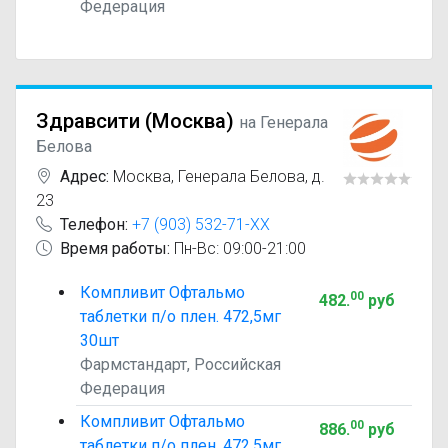
Федерация
Здравсити (Москва)
на Генерала
Белова
Адрес:
Москва
,
Генерала Белова, д.
23
Телефон:
+7 (903) 532-71-XX
Время работы:
Пн-Вс: 09:00-21:00
Компливит Офтальмо
00
482
.
руб
таблетки п/о плен. 472,5мг
30шт
Фармстандарт, Российская
Федерация
Компливит Офтальмо
00
886
.
руб
таблетки п/о плен. 472,5мг