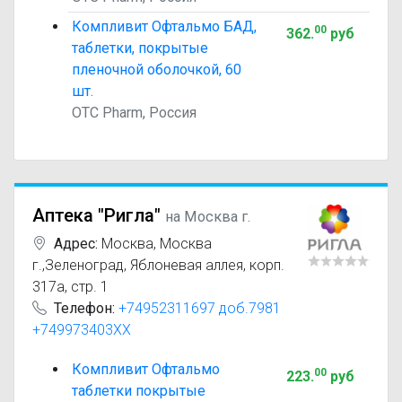
Компливит Офтальмо БАД,
00
362
.
руб
таблетки, покрытые
пленочной оболочкой, 60
шт.
OTC Pharm, Россия
Аптека "Ригла"
на Москва г.
Адрес:
Москва
,
Москва
г.,Зеленоград, Яблоневая аллея, корп.
317а, стр. 1
Телефон:
+74952311697 доб.7981
+749973403XX
Компливит Офтальмо
00
223
.
руб
таблетки покрытые