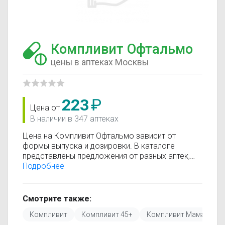
Компливит Офтальмо
цены в аптеках Москвы
223
₽
Цена от
В наличии в 347 аптеках
Цена на Компливит Офтальмо зависит от
формы выпуска и дозировки. В каталоге
представлены предложения от разных аптек,
что позволяет быстро найти, где купить
Подробнее
Компливит Офтальмо по минимальной цене.
Информация о стоимости регулярно
обновляется, поэтому вы видите только
Смотрите также:
актуальные данные.
Компливит
Компливит 45+
Компливит Мама
К
Перед покупкой рекомендуется ознакомиться с