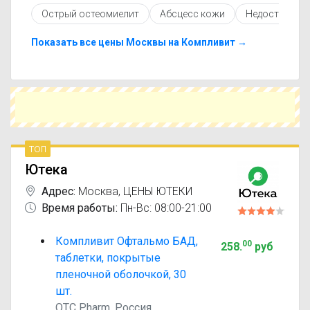
инструкцией по применению, показаниями и
Острый остеомиелит
Абсцесс кожи
Недостаточно
противопоказаниями. При необходимости вы
можете подобрать аналоги Компливит
Офтальмо с похожим действующим веществом
Показать все цены Москвы на Компливит →
или более доступной ценой.
Чтобы купить Компливит Офтальмо в
ближайшей аптеке, укажите свой город и
сравните предложения. Это поможет
сэкономить время и выбрать оптимальный
вариант по цене и наличию.
топ
Ютека
Адрес:
Москва
,
ЦЕНЫ ЮТЕКИ
Время работы:
Пн-Вс: 08:00-21:00
Компливит Офтальмо БАД,
00
258
.
руб
таблетки, покрытые
пленочной оболочкой, 30
шт.
OTC Pharm, Россия