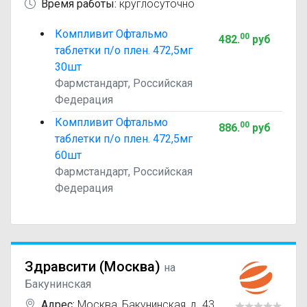
Время работы:
круглосуточно
Компливит Офтальмо
00
482
.
руб
таблетки п/о плен. 472,5мг
30шт
Фармстандарт, Российская
Федерация
Компливит Офтальмо
00
886
.
руб
таблетки п/о плен. 472,5мг
60шт
Фармстандарт, Российская
Федерация
Здравсити (Москва)
на
Бакунинская
Адрес:
Москва
,
Бакунинская, д. 43