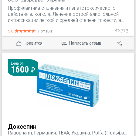
Профилактика опьянения и гепатотоксического
действия алкоголя. Лечение острой алкогольной
интоксикации легкой и средней степени тяжести, а
также в составе комплексной терапии
5.0
1 отзыв
773
постинтоксикационных расстройств после острого
алкогольного отравления тяжелой степени.
Нравится
Написать отзыв
Цена от
1600
Доксепин
Ratiopharm, Германия; TEVA, Украина; Polfa (Польфа),