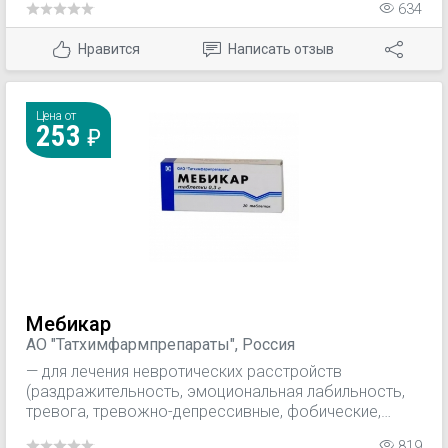
634
антиоксидантные свойства, и способность
препарата: активировать функции органов и тканей;
Нравится
Написать отзыв
повышать реактивность организма и повышать
умственную и физическую работоспособность.
Цена от
253
Мебикар
АО "Татхимфармпрепараты", Россия
— для лечения невротических расстройств
(раздражительность, эмоциональная лабильность,
тревога, тревожно-депрессивные, фобические,
панические расстройства), развившихся в
819