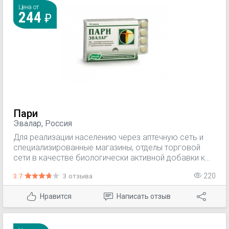
Цена от
244
Пари
Эвалар, Россия
Для реализации населению через аптечную сеть и
специализированные магазины, отделы торговой
сети в качестве биологически активной добавки к
пище - дополнительного источника витамина С,
3.7
3 отзыва
220
источника флавоноидов
Нравится
Написать отзыв