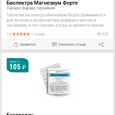
Биолектра Магнезиум Форте
Гермес Фарма, Германия
Таблетки Биолектра Магнезиум Форте применяются
для лечения и профилактики дефицита магния в
организме, в тех случаях, когда он является причиной
нарушений со стороны мышечной деятельности
5.0
1 отзыв
676
(нейромышечные нарушения, судороги), при
хронической физической и умственной усталости,
Нравится
Написать отзыв
раздражительности, миалгиях, при интенсивных
физических и умственных нагрузках, в период
беременности.
Цена от
105