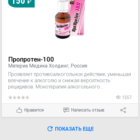
150
нежизнеспособных тканей и заживлению.
Пропротен-100
Материа Медика Холдинг, Россия
Проявляет противоалкогольное действие, уменьшая
влечение к алкоголю и снижая вероятность
рецидивов. Монотерапия алкогольного
абстинентного синдрома легкой и средней степени
1557
тяжести. Препарат облегчает как
психопатологические нарушения (беспокойство,
Нравится
Написать отзыв
психическое напряжение, бессонница,
раздражительность, тревога, снижение настроения,
интенсивное влечение к спиртному), так и
ПОКАЗАТЬ ЕЩЕ
соматовегетативные расстройства (слабость,
потливость, головная боль, тремор, тахикардия,