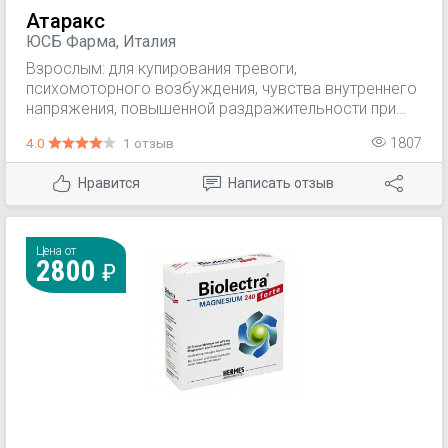
Атаракс
ЮСБ Фарма, Италия
Взрослым: для купирования тревоги,
психомоторного возбуждения, чувства внутреннего
напряжения, повышенной раздражительности при
неврологических, психических (в т.ч.
4.0
1 отзыв
1807
генерализованная тревога, расстройства адаптации)
и соматических заболеваниях, хроническом
Нравится
Написать отзыв
алкоголизме; синдрома абстиненции при
хроническом алкоголизме, сопровождающегося
психомоторным возбуждением; в качестве
седативного средства в период премедикации;
Цена от
2800
кожный зуд (в качестве симптоматической терапии).