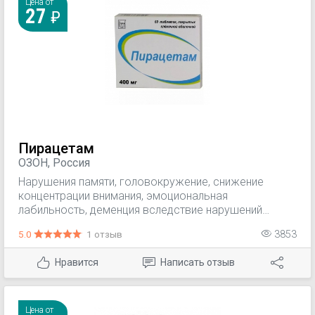
Цена от
27
Пирацетам
ОЗОН, Россия
Нарушения памяти, головокружение, снижение
концентрации внимания, эмоциональная
лабильность, деменция вследствие нарушений
мозгового кровообращения (ишемического
5.0
1 отзыв
3853
инсульта), травм головного мозга, при болезни
Альцгеймера, в пожилом возрасте; коматозные
Нравится
Написать отзыв
состояния сосудистого, травматического или
токсического генеза; лечение абстиненции и
психоорганического синдрома при хроническом
алкоголизме; нарушения обучаемости у детей, не
Цена от