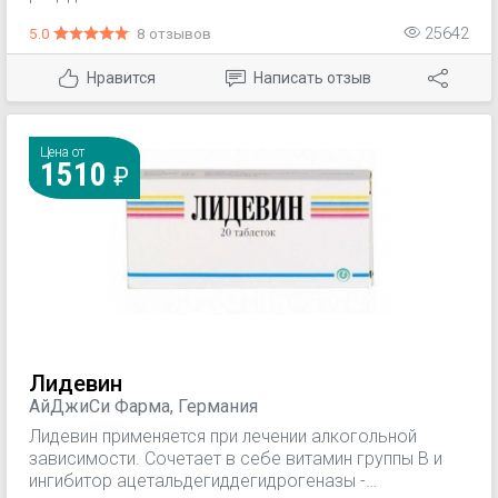
5.0
8 отзывов
25642
Нравится
Написать отзыв
Цена от
1510
Лидевин
АйДжиСи Фарма, Германия
Лидевин применяется при лечении алкогольной
зависимости. Сочетает в себе витамин группы B и
ингибитор ацетальдегиддегидрогеназы -