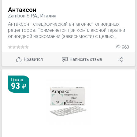
Антаксон
Zambon S.P.A., Италия
Антаксон - специфический антагонист опиоидных
рецепторов. Применяется при комплексной терапии
опиоидной наркомании (зависимости) с целью
поддержания у больного состояния, при котором
960
опиоиды не смогут оказать характерного действия;
препарат назначают только после купирования
Нравится
Написать отзыв
абстинентного синдрома.
Цена от
93