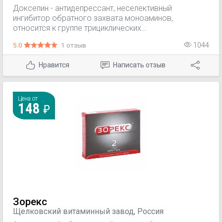
Польша
Доксепин - антидепрессант, неселективный
ингибитор обратного захвата моноаминов,
относится к группе трициклических
антидепрессантов. Антидепрессивное действие
5.0
1 отзыв
1044
сочетается с анксиолитическим и седативным. Не
вызывает эйфории, психомоторного возбуждения.
Нравится
Написать отзыв
Цена от
148
Зорекс
Щелковский витаминный завод, Россия