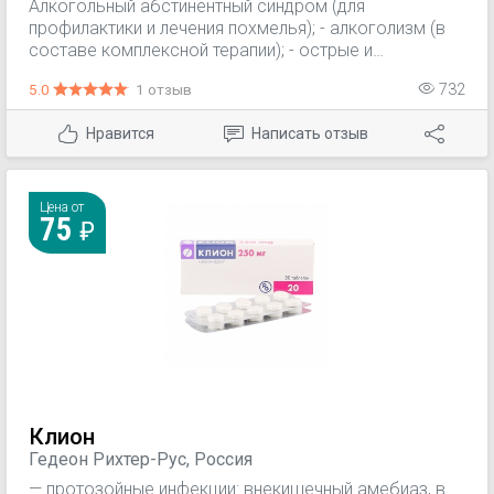
Алкогольный абстинентный синдром (для
профилактики и лечения похмелья); - алкоголизм (в
составе комплексной терапии); - острые и
хронические отравления органическими и
5.0
1 отзыв
732
неорганическими соединениями мышьяка, ртути,
золота, хрома, кадмия, кобальта, меди, цинка, никеля,
Нравится
Написать отзыв
висмута, сурьмы, интоксикация сердечными
гликозидами.
Цена от
75
Клион
Гедеон Рихтер-Рус, Россия
— протозойные инфекции: внекишечный амебиаз, в