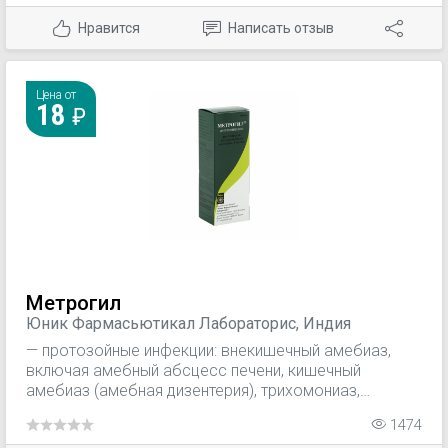
Нравится
Написать отзыв
Цена от
18
Метрогил
Юник Фармасьютикал Лабораторис, Индия
— протозойные инфекции: внекишечный амебиаз,
включая амебный абсцесс печени, кишечный
амебиаз (амебная дизентерия), трихомониаз,
гиардиаз, балантидиаз, лямблиоз, кожный
1474
лейшманиоз, трихомонадный вагинит,