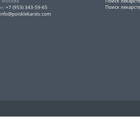
, Москва
Поиск лекарст
Поиск лекарств
н:
+7 (953) 343-59-65
info@poisklekarstv.com