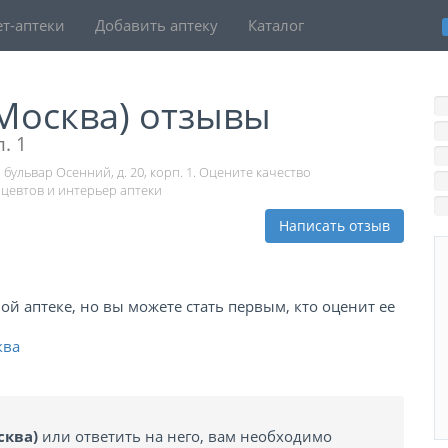
т-аптеки
Добавить аптеку
Каталог
(Москва) отзывы
. 1
бульвар Осенний, д. 20, корп. 1. Оцените качество
цевтов и интерьер аптеки
Написать отзыв
й аптеке, но вы можете стать первым, кто оценит ее
ква
сква)
или ответить на него, вам необходимо