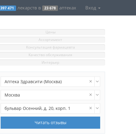
лекарств в
аптеках
Вход
397 471
23 678
Цены
Ассортимент
Консультация фармацевта
Качество обслуживания
Интерьер
Аптека Здравсити (Москва)
Москва
бульвар Осенний, д. 20, корп. 1
Читать отзывы