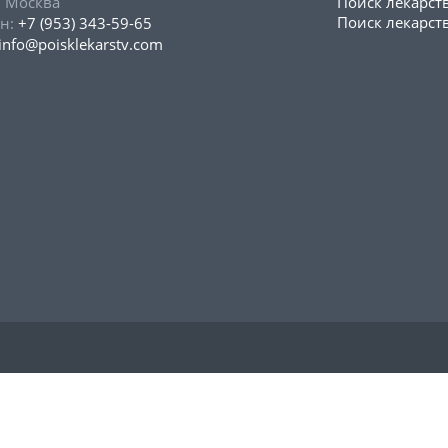
, Москва
Поиск лекарст
Поиск лекарств
н:
+7 (953) 343-59-65
info@poisklekarstv.com