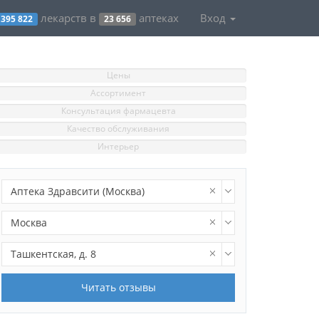
лекарств в
аптеках
Вход
395 822
23 656
Цены
Ассортимент
Консультация фармацевта
Качество обслуживания
Интерьер
Аптека Здравсити (Москва)
Москва
Ташкентская, д. 8
Читать отзывы