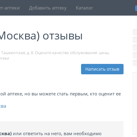
т-аптеки
Добавить аптеку
Каталог
(Москва) отзывы
 Ташкентская, д. 8. Оцените качество обслуживания: цены,
птеки
Написать отзыв
й аптеке, но вы можете стать первым, кто оценит ее
ква
сква)
или ответить на него, вам необходимо