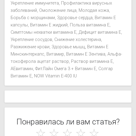
Укрепление иммунитета
Профилактика вирусных
заболеваний
Омоложение лица
Молодая кожа
Борьба с морщинами
Здоровье сердца
Витамин Е
капсулы
Витамин Е жидкий
Польза витамина Е
Симптомы нехватки витамина Е
Дефицит витамина Е
Укрепление сосудов
Снижение холестерина
Разжижение крови
Здоровье мышц
Витамин Е
Минскинтеркапс
Витамир
Витамин Е Зентива
Альфа-
токоферола ацетат раствор
Раствор витамина Е
АЕвитамин
ФитЛайн Омега 3 + Витамин Е
Солгар
Витамин Е
NOW Vitamin E-400 IU
Понравилась ли вам статья?
☆
☆
☆
☆
☆