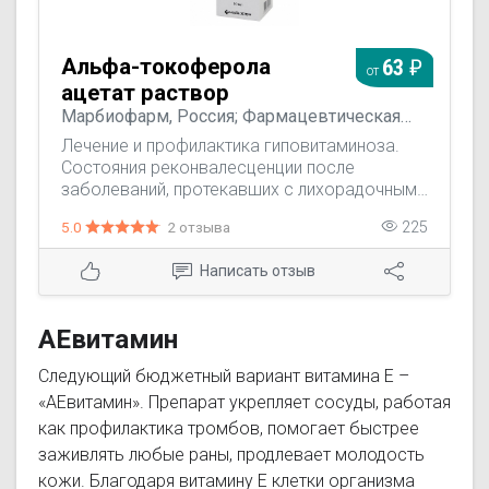
Альфа-токоферола
63
от
ацетат раствор
Марбиофарм, Россия; Фармацевтическая
фабрика Санкт-Петербурга, Россия
Лечение и профилактика гиповитаминоза.
Состояния реконвалесценции после
заболеваний, протекавших с лихорадочным
синдромом, высокие физические нагрузки,
5.0
2 отзыва
225
пожилой возраст, заболевания связочного
аппарата и мышц. Климактерические
Написать отзыв
вегетативные нарушения. Неврастения при
переутомлении, астенический
неврастенический синдром, первичная
АЕвитамин
мышечная дистрофия, посттравматическая,
постинфекционная вторичная миопатия.
Следующий бюджетный вариант витамина Е –
Дегенеративные и пролиферативные
«АЕвитамин». Препарат укрепляет сосуды, работая
изменения суставов и связочного аппарата
как профилактика тромбов, помогает быстрее
позвоночника и крупных суставов.
заживлять любые раны, продлевает молодость
кожи. Благодаря витамину Е клетки организма