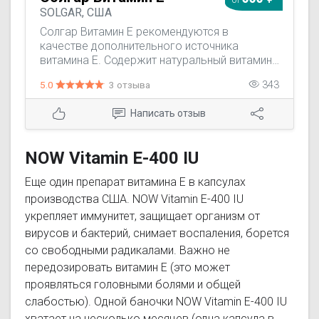
SOLGAR, США
Солгар Витамин Е рекомендуются в
качестве дополнительного источника
витамина Е. Содержит натуральный витамин
Е, представленный в виде d-альфа
5.0
3 отзыва
343
токоферола, а так же смесь изомеров
токоферола (d-бета, d-дельта, d- гамма),
Написать отзыв
которые усиливают антиоксидантные
свойства витамина Е. Витамин Е обладает
антиоксидантным действием, способствует
NOW Vitamin E-400 IU
защите сердечно-сосудистой системы,
позволяет снизить риск преждевременного
Еще один препарат витамина Е в капсулах
старения кожи.
производства США. NOW Vitamin E-400 IU
укрепляет иммунитет, защищает организм от
вирусов и бактерий, снимает воспаления, борется
со свободными радикалами. Важно не
передозировать витамин Е (это может
проявляться головными болями и общей
слабостью). Одной баночки NOW Vitamin E-400 IU
хватает на несколько месяцев (одна капсула в