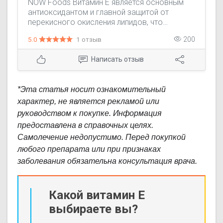
NOW Foods Витамин Е является основным
антиоксидантом и главной защитой от
перекисного окисления липидов, что
особенно важно для защиты клеток
5.0
1 отзыв
200
организма от свободных радикалов
(окислительного повреждения). Защита
Написать отзыв
клеток от окислительного повреждения
достижима только при дополнительном
приеме витамина Е, в более высоких дозах,
*Эта статья носит ознакомительный
чем те, что потребляются при обычном
характер, не является рекламой или
питании.
руководством к покупке. Информация
предоставлена в справочных целях.
Самолечение недопустимо. Перед покупкой
любого препарата или при признаках
заболевания обязательна консультация врача.
Какой витамин Е
выбираете вы?