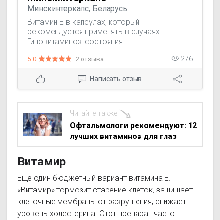
Минскинтеркапс, Беларусь
Витамин Е в капсулах, который
рекомендуется применять в случаях:
Гиповитаминоз, состояния
реконвалесценции после заболеваний,
5.0
2 отзыва
276
протекавших с лихорадочным синдромом,
высокие физические нагрузки, пожилой
Написать отзыв
возраст, заболевания связочного аппарата
и мышц. Климактерические вегетативные
нарушения. Неврастения при переутомлении,
астенический неврастенический синдром,
Читайте также
первичная мышечная дистрофия,
Офтальмологи рекомендуют: 12
посттравматическая, постинфекционная
лучших витаминов для глаз
вторичная миопатия. Дегенеративные и
пролиферативные изменения суставов и
Витамир
связочного аппарата позвоночника и
крупных суставов.
Еще один бюджетный вариант витамина Е.
«Витамир» тормозит старение клеток, защищает
клеточные мембраны от разрушения, снижает
уровень холестерина. Этот препарат часто