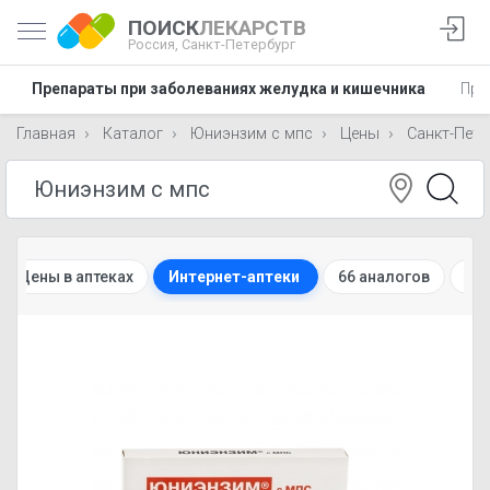
ПОИСК
ЛЕКАРСТВ
Россия,
Санкт-Петербург
Препараты при заболеваниях желудка и кишечника
Пре
Главная
Каталог
Юниэнзим с мпс
Цены
Санкт-Пете
Цены в аптеках
Интернет-аптеки
66 аналогов
Ин