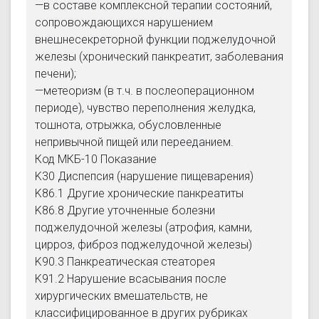
—в составе комплексной терапии состояний,
сопровождающихся нарушением
внешнесекреторной функции поджелудочной
железы (хронический панкреатит, заболевания
печени);
—метеоризм (в т.ч. в послеоперационном
периоде), чувство переполнения желудка,
тошнота, отрыжка, обусловленные
непривычной пищей или перееданием.
Код МКБ-10 Показание
K30 Диспепсия (нарушение пищеварения)
K86.1 Другие хронические панкреатиты
K86.8 Другие уточненные болезни
поджелудочной железы (атрофия, камни,
цирроз, фиброз поджелудочной железы)
K90.3 Панкреатическая стеаторея
K91.2 Нарушение всасывания после
хирургических вмешательств, не
классифицированное в других рубриках