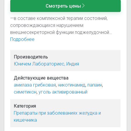
Смотреть цены
—в составе комплексной терапии состояний,
сопровождающихся нарушением
внешнесекреторной функции поджелудочной
железы (хронический панкреатит, заболевания
Подробнее
печени); —метеоризм (в т.ч. в послеоперационном
периоде), чувство переполнения желудка,
Производитель
тошнота, отрыжка, обусловленные непривычной
Юничем Лабораториес, Индия
пищей или перееданием. Код МКБ-10 Показание
K30 Диспепсия (нарушение пищеварения) K86.1
Действующие вещества
Другие хронические панкреатиты K86.8 Другие
амилаза грибковая
,
никотинамид
,
папаин
,
уточненные болезни поджелудочной железы
симетикон
,
уголь активированный
(атрофия, камни, цирроз, фиброз поджелудочной
железы) K90.3 Панкреатическая стеаторея K91.2
Категория
Нарушение всасывания после хирургических
Препараты при заболеваниях желудка и
вмешательств, не классифицированное в других
кишечника
рубриках R14 Метеоризм и родственные
состояния (в т.ч. вздутие живота, отрыжка)