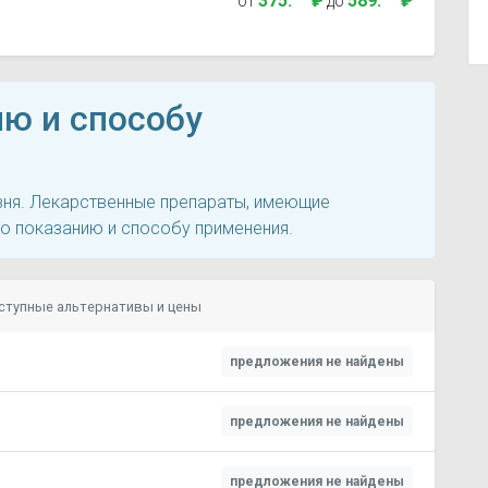
375
.
₽
589
.
₽
от
до
ию и способу
овня. Лекарственные препараты, имеющие
по показанию и способу применения.
ступные альтернативы и цены
предложения не найдены
предложения не найдены
предложения не найдены