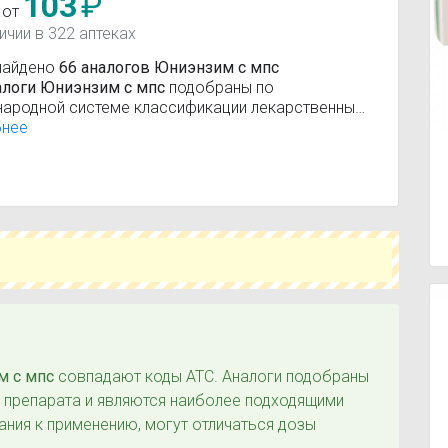
103
₽
 от
ичии в 322 аптеках
найдено
66 аналогов Юниэнзим с мпс
алоги Юниэнзим с мпс
подобраны по
ародной системе классификации лекарственных
в АТС (анатомо-терапевтическо-химическая
бнее
фикация).
вующие вещества:
Пищеварительные
тные препараты
м с мпс
совпадают коды ATC. Аналоги подобраны
о препарата и являются наиболее подходящими
ания к применению, могут отличаться дозы