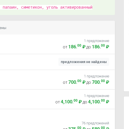
 папаин, симетикон, уголь активированный
цены
1 предложение
00
00
186
.
₽
186
.
₽
от
до
предложения не найдены
1 предложение
00
00
700
.
₽
700
.
₽
от
до
1 предложение
00
00
4,100
.
₽
4,100
.
₽
от
до
76 предложений
00
00