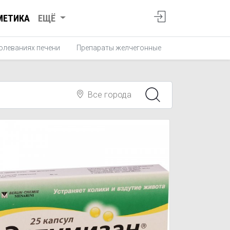
МЕТИКА
ЕЩЁ
олеваниях печени
Препараты желчегонные
Ветрогонные с
Все города