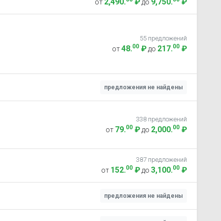
2,490
.
₽
9,750
.
₽
от
до
55 предложений
00
00
48
.
₽
217
.
₽
от
до
предложения не найдены
338 предложений
00
00
79
.
₽
2,000
.
₽
от
до
387 предложений
00
00
152
.
₽
3,100
.
₽
от
до
предложения не найдены