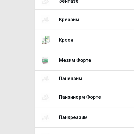
Зентазе
Креазим
Креон
Мезим Форте
Панензим
Панзинорм Форте
Панкреазим