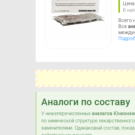
Цена
В нал
Всего 
Все
ан
междун
средст
Подро
класси
Дейст
фермен
Аналоги по составу
У нижеперечисленных
аналагов Юниэнзи
по химической структуре лекарственног
заменителями. Одинаковый состав, показ