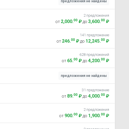
предложения не найдены
2 предложения
00
00
2,000
.
₽
3,600
.
₽
от
до
141 предложение
00
00
246
.
₽
12,245
.
₽
от
до
628 предложений
00
00
65
.
₽
4,200
.
₽
от
до
предложения не найдены
31 предложение
00
00
89
.
₽
4,000
.
₽
от
до
2 предложения
00
00
900
.
₽
1,900
.
₽
от
до