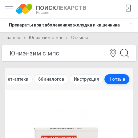
ПОИСК
ЛЕКАРСТВ
Россия
Препараты при заболеваниях желудка и кишечника
Пре
Главная
Юниэнзим с мпс
Отзывы
ернет-аптеки
66 аналогов
Инструкция
1 отзыв