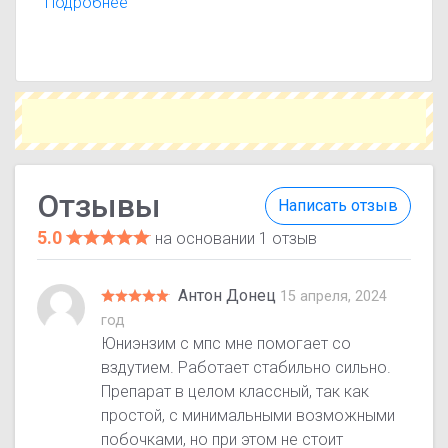
впечатлениями об эффективности,
Подробнее
переносимости и результатах лечения. Помните,
что отзывы носят ознакомительный характер и
не заменяют консультацию врача.
Отзывы
Написать отзыв
5.0
на основании 1 отзыв
Антон Донец
15 апреля, 2024
год
Юниэнзим с мпс мне помогает со
вздутием. Работает стабильно сильно.
Препарат в целом классный, так как
простой, с минимальными возможными
побочками, но при этом не стоит