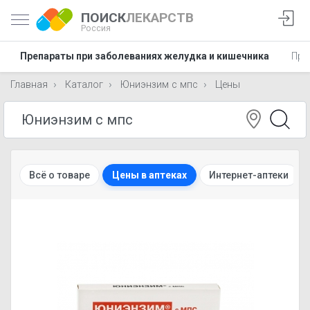
ПОИСК
ЛЕКАРСТВ
Россия
Препараты при заболеваниях желудка и кишечника
Пре
Главная
Каталог
Юниэнзим с мпс
Цены
Всё о товаре
Цены в аптеках
Интернет-аптеки