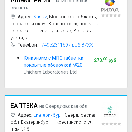
Аптека "Ригла"
на Московская
область
Адрес:
Кадый
,
Московская область,
городской округ Красногорск, посёлок
городского типа Путилково, Вольная
улица, 7
Телефон:
+74952311697 доб.87XX
Юниэнзим с МПС таблетки
00
273
.
руб
покрытые оболочкой №20
Unichem Laboratories Ltd
ЕАПТЕКА
на Свердловская обл
Адрес:
Екатеринбург
,
Свердловская
обл, Екатеринбург г, Крестинского ул,
дом № 6