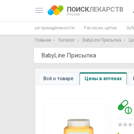
ПОИСК
ЛЕКАРСТВ
Россия
ны
Маникюрные принадлежности
Расчески, щетки
Зуб
Главная
Каталог
BabyLine Присыпка
Це
Всё о товаре
Цены в аптеках