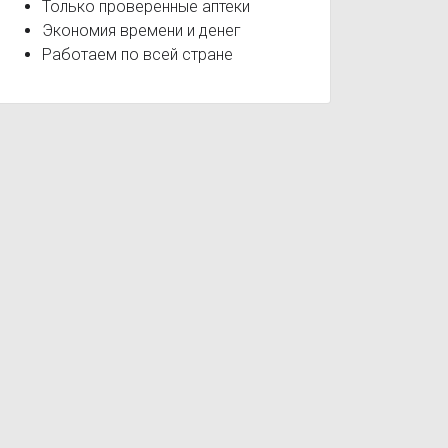
Только проверенные аптеки
Экономия времени и денег
Работаем по всей стране
BabyLine Пеленки гелевые
BabyLine Пена для купания
Baby
рия
Диабет
Стоматит
Бурсит
Пиодермия
Микро