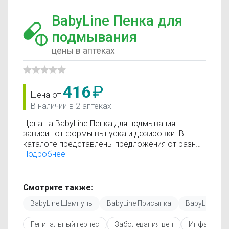
BabyLine Пенка для
подмывания
цены в аптеках
416
₽
Цена от
В наличии в 2 аптеках
Цена на BabyLine Пенка для подмывания
зависит от формы выпуска и дозировки. В
каталоге представлены предложения от разных
аптек, что позволяет быстро найти, где купить
Подробнее
BabyLine Пенка для подмывания по
минимальной цене. Информация о стоимости
регулярно обновляется, поэтому вы видите
Смотрите также:
только актуальные данные.
BabyLine Шампунь
BabyLine Присыпка
BabyLine Мас
Перед покупкой рекомендуется ознакомиться с
инструкцией по применению, показаниями и
Генитальный герпес
Заболевания вен
Инфаркт мо
противопоказаниями. При необходимости вы