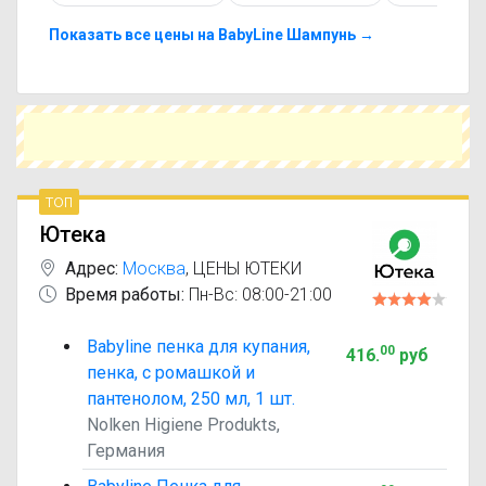
можете подобрать аналоги BabyLine Пенка для
подмывания с похожим действующим
Показать все цены на BabyLine Шампунь →
веществом или более доступной ценой.
Чтобы купить BabyLine Пенка для подмывания в
ближайшей аптеке, укажите свой город и
сравните предложения. Это поможет
сэкономить время и выбрать оптимальный
вариант по цене и наличию.
топ
Ютека
Адрес:
Москва
,
ЦЕНЫ ЮТЕКИ
Время работы:
Пн-Вс: 08:00-21:00
Babyline пенка для купания,
00
416
.
руб
пенка, с ромашкой и
пантенолом, 250 мл, 1 шт.
Nolken Higiene Produkts,
Германия