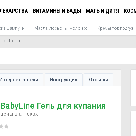
ЛЕКАРСТВА
ВИТАМИНЫ И БАДЫ
МАТЬ И ДИТЯ
КОС
кие шампуни
Масла, лосьоны, молочко
Кремы под подгузн
я
Цены
Интернет-аптеки
Инструкция
Отзывы
BabyLine Гель для купания
цены в аптеках