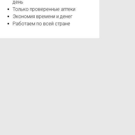
день
Только проверенные аптеки
Экономия времени и денег
Работаем по всей стране
BabyLine Пеленки гелевые
BabyLine Пена для купания
Baby
аднего прохода
Лор-заболевания
Герпетическая инфекция