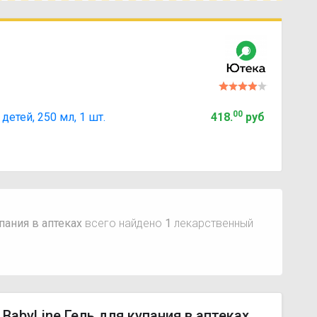
00
 детей, 250 мл, 1 шт.
418
.
руб
пания в аптеках
всего найдено
1
лекарственный
BabyLine Гель для купания в аптеках