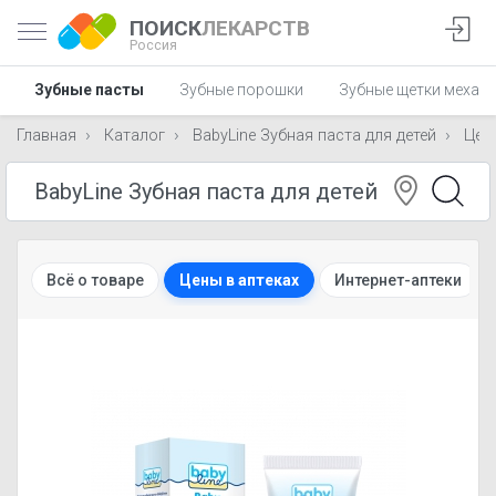
ПОИСК
ЛЕКАРСТВ
Россия
Зубные пасты
Зубные порошки
Зубные щетки механ
Главная
Каталог
BabyLine Зубная паста для детей
Цен
Всё о товаре
Цены в аптеках
Интернет-аптеки