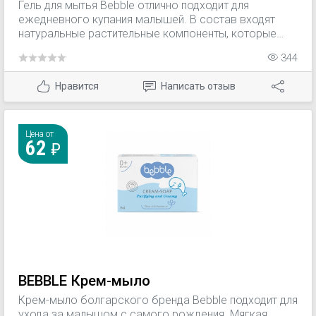
Гель для мытья Bebble отлично подходит для
ежедневного купания малышей. В состав входят
натуральные растительные компоненты, которые
обладают противовоспалительным, успокаивающим
344
и дезодорирующим действиями. Гель образует
легкую пену и не пересушивает кожу малыша,
Нравится
Написать отзыв
активно ее питает и увлажняет. Экстракт календулы
и ромашки оказывают выраженное успокаивающее
и противовоспалительное действия, Д-пантенол
придает кожи мягкость и упругость, стимулирует
Цена от
62
регенеративные способности клеток.
BEBBLE Крем-мыло
Крем-мыло болгарского бренда Bebble подходит для
ухода за малышом с самого рождения. Мягкая