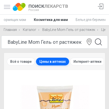
ПОИСК
ЛЕКАРСТВ
Россия
я кормящих мам
Косметика для мам
Белье для беременн
Главная
Каталог
BabyLine Mom Гель от растяжек
Цен
Всё о товаре
Цены в аптеках
Интернет-аптеки