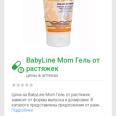
BabyLine Mom Гель от
растяжек
цены в аптеках
Цена на BabyLine Mom Гель от растяжек
зависит от формы выпуска и дозировки. В
каталоге представлены предложения от разных
аптек, что позволяет быстро найти, где купить
Подробнее
BabyLine Mom Гель от растяжек по