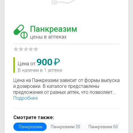
Панкреазим
цены в аптеках
900
₽
Цена от
В наличии в 1 аптеке
Цена на Панкреазим зависит от формы выпуска
и дозировки. В каталоге представлены
предложения от разных аптек, что позволяет
быстро найти, где купить Панкреазим по
Подробнее
минимальной цене. Информация о стоимости
регулярно обновляется, поэтому вы видите
только актуальные данные.
Смотрите также:
Перед покупкой рекомендуется ознакомиться с
Панкреазим
Панкреазим 20
Панкреазим 50
инструкцией по применению, показаниями и