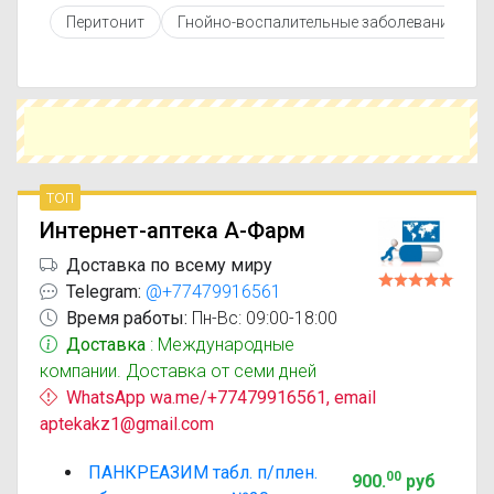
противопоказаниями. При необходимости вы
Перитонит
Гнойно-воспалительные заболевания кожи
можете подобрать аналоги Панкреазим с
похожим действующим веществом или более
доступной ценой.
Чтобы купить Панкреазим в ближайшей аптеке,
укажите свой город и сравните предложения.
Это поможет сэкономить время и выбрать
оптимальный вариант по цене и наличию.
топ
Интернет-аптека А-Фарм
Доставка по всему миру
Telegram:
@+77479916561
Время работы:
Пн-Вс: 09:00-18:00
Доставка
: Международные
компании. Доставка от семи дней
WhatsApp wa.me/+77479916561, email
aptekakz1@gmail.com
ПАНКРЕАЗИМ табл. п/плен.
00
900
.
руб