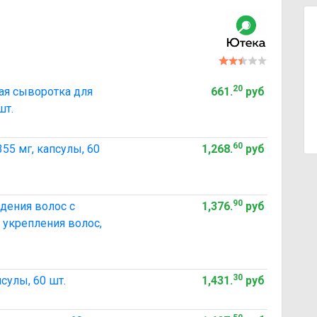
20
я сыворотка для
661
.
руб
шт.
60
55 мг, капсулы, 60
1,268
.
руб
90
дения волос с
1,376
.
руб
 укрепления волос,
30
сулы, 60 шт.
1,431
.
руб