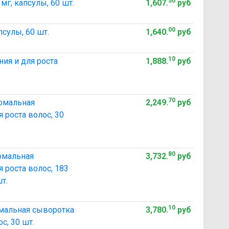
50
г, капсулы, 60 шт.
1,607
.
руб
00
сулы, 60 шт.
1,640
.
руб
10
ия и для роста
1,888
.
руб
70
сомальная
2,249
.
руб
 роста волос, 30
80
омальная
3,732
.
руб
 роста волос, 183
т.
10
омальная сыворотка
3,780
.
руб
с, 30 шт.