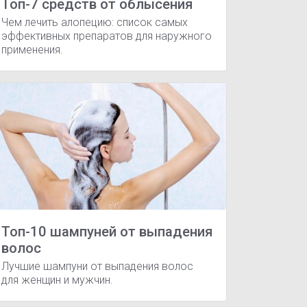
Топ-7 средств от облысения
Чем лечить алопецию: список самых
эффективных препаратов для наружного
применения.
ил таблетки
Ринфолтил Эспрессо
Ринфолтил Эспрессо А
я терапия
Синусит
Нарушения сна
Инфекции дыхательн
Топ-10 шампуней от выпадения
волос
Лучшие шампуни от выпадения волос
для женщин и мужчин.