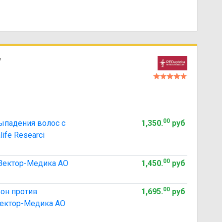
"
00
падения волос с
1,350
.
руб
fe Researci
00
Вектор-Медика АО
1,450
.
руб
00
он против
1,695
.
руб
Вектор-Медика АО