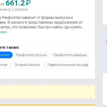
661.2
₽
 от
ичии в 2 аптеках
а Ринфолтил зависит от формы выпуска и
вки. В каталоге представлены предложения от
аптек, что позволяет быстро найти, где купить
тил по минимальной цене. Информация о
бнее
сти регулярно обновляется, поэтому вы видите
 актуальные данные.
покупкой рекомендуется ознакомиться с
те также:
кцией по применению, показаниями и
олтил
Ринфолтил лосьон
Ринфолтил шампунь
Ринфолт
опоказаниями. При необходимости вы можете
ать аналоги Ринфолтил с похожим действующим
лгия
Острый синусит
Радиологическая процедура и лучева
вом или более доступной ценой.
купить Ринфолтил в ближайшей аптеке, укажите
ород и сравните предложения. Это поможет
мить время и выбрать оптимальный вариант по
наличию.