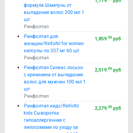
1,779
.
руб
формула Шампунь от
выпадения волос 200 мл 1
шт
Ринфолтил
Ринфолтил для
00
1,859
.
руб
женщин/Rinfoltil for women
капсулы по 207 мг 60 шт
Ринфолтил
Ринфолтил Силекс лосьон
00
2,019
.
руб
с кремнием от выпадения
волос для мужчин 100 мл 1
шт
Ринфолтил
Ринфолтил кидс/Rinfoltil
00
2,279
.
руб
kids Сыворотка
гипоаллергенная с
липосомами по уходу за