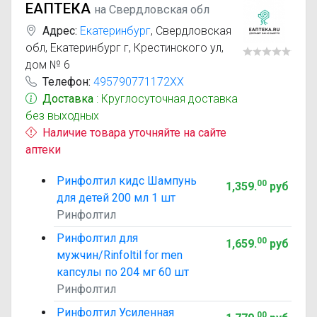
ЕАПТЕКА
на Свердловская обл
Адрес:
Екатеринбург
,
Свердловская
обл, Екатеринбург г, Крестинского ул,
дом № 6
Телефон:
495790771172XX
Доставка
: Круглосуточная доставка
без выходных
Наличие товара уточняйте на сайте
аптеки
Ринфолтил кидс Шампунь
00
1,359
.
руб
для детей 200 мл 1 шт
Ринфолтил
Ринфолтил для
00
1,659
.
руб
мужчин/Rinfoltil for men
капсулы по 204 мг 60 шт
Ринфолтил
Ринфолтил Усиленная
00