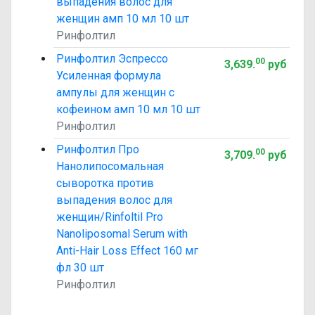
выпадения волос для
женщин амп 10 мл 10 шт
Ринфолтил
Ринфолтил Эспрессо
00
3,639
.
руб
Усиленная формула
ампулы для женщин с
кофеином амп 10 мл 10 шт
Ринфолтил
Ринфолтил Про
00
3,709
.
руб
Нанолипосомальная
сыворотка против
выпадения волос для
женщин/Rinfoltil Pro
Nanoliposomal Serum with
Anti-Hair Loss Effect 160 мг
фл 30 шт
Ринфолтил