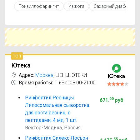
противопоказаниями. При необходимости вы
Тонзиллофарингит
Изжога
Сахарный диабет 2 ти
можете подобрать аналоги Ринфолтил с
похожим действующим веществом или более
доступной ценой.
Чтобы купить Ринфолтил в ближайшей аптеке,
укажите свой город и сравните предложения.
Это поможет сэкономить время и выбрать
оптимальный вариант по цене и наличию.
топ
Ютека
Адрес:
Москва
,
ЦЕНЫ ЮТЕКИ
Время работы:
Пн-Вс: 08:00-21:00
Ринфолтил Ресницы
00
671
.
руб
Липосомальная сыворотка
для роста ресниц, с
пептидами, 4 мл, 1 шт.
Вектор-Медика, Россия
Ринфолтил Силекс Лосьон
55