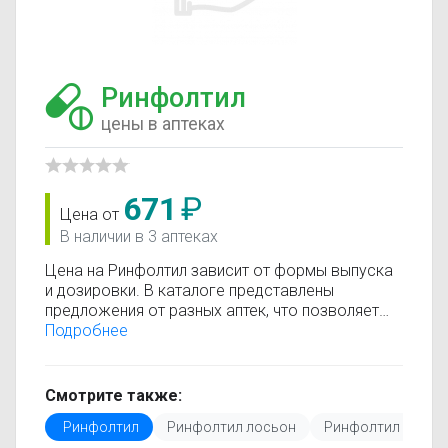
Ринфолтил
цены в аптеках
671
₽
Цена от
В наличии в 3 аптеках
Цена на Ринфолтил зависит от формы выпуска
и дозировки. В каталоге представлены
предложения от разных аптек, что позволяет
быстро найти, где купить Ринфолтил по
Подробнее
минимальной цене. Информация о стоимости
регулярно обновляется, поэтому вы видите
только актуальные данные.
Смотрите также:
Перед покупкой рекомендуется ознакомиться с
Ринфолтил
Ринфолтил лосьон
Ринфолтил шампу
инструкцией по применению, показаниями и