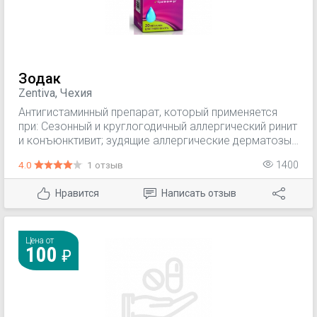
Зодак
Zentiva, Чехия
Антигистаминный препарат, который применяется
при: Сезонный и круглогодичный аллергический ринит
и конъюнктивит; зудящие аллергические дерматозы;
поллиноз (сенная лихорадка); крапивница (в т.ч.
4.0
1 отзыв
1400
хроническая идиопатическая); отек Квинке.
Нравится
Написать отзыв
Цена от
100