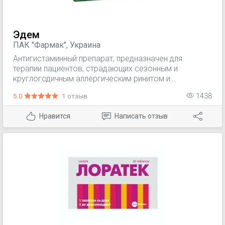
Эдем
ПАК "Фармак", Украина
Антигистаминный препарат, предназначен для
терапии пациентов, страдающих сезонным и
круглогодичным аллергическим ринитом и
аллергическим конъюнктивитом, которые
5.0
1 отзыв
1438
сопровождаются ринореей, чиханием, гиперемией
слизистой оболочки носа и глаз, слезотечением,
Нравится
Написать отзыв
зудом и отеком слизистой оболочки носа.