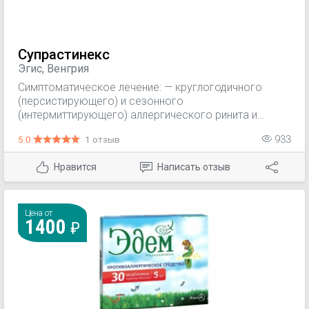
Супрастинекс
Эгис, Венгрия
Симптоматическое лечение: — круглогодичного
(персистирующего) и сезонного
(интермиттирующего) аллергического ринита и
конъюнктивита (зуд, чиханье, заложенность носа,
5.0
1 отзыв
933
ринорея, слезотечение, гиперемия конъюнктивы); —
сенной лихорадки (поллиноз); — крапивницы, в т.ч.
Нравится
Написать отзыв
хронической идиопатической крапивницы (для
таблеток); — отека Квинке (для таблеток); —
аллергических дерматозов, сопровождающихся
зудом и высыпаниями.
Цена от
1400