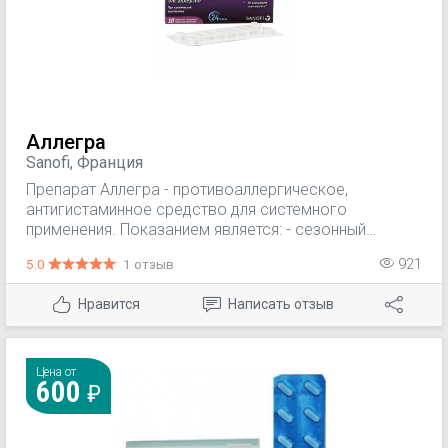
Аллегра
Sanofi, Франция
Препарат Аллегра - противоаллергическое,
антигистаминное средство для системного
применения. Показанием является: - сезонный
аллергический ринит (для уменьшения симптомов) -
5.0
1 отзыв
921
таблетки 120 мг; - хроническая идиопатическая
крапивница (для уменьшения симптомов) - таблетки
Нравится
Написать отзыв
180 мг.
Цена от
600