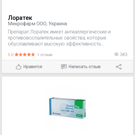
Лоратек
Микрофарм ООО, Украина
Препарат Лоратек имеет антиаллергические и
противовоспалительные свойства, которые
обуславливают высокую эффективность
дезлоратадина. Дезлоратадин эффективно
5.0
1 отзыв
343
устраняет как назальные симптомы аллергического
ринита, так и неназальные (зуд и покраснение глаз,
Нравится
Написать отзыв
слезотечение, зуд неба, кашель и тому подобное).
Дезлоратадин эффективен также в случае
сочетания у пациента бронхиальной астмы с
аллергическим ринитом.