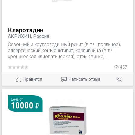
Кларотадин
АКРИХИН, Россия
Сезонный и круглогодичный ринит (в т.ч. поллиноз),
аллергический конъюнктивит, крапивница (в т.ч.
хроническая идиопатическая), отек Квинке,
псевдоаллергические реакции, вызванные
457
высвобождением гистамина; зудящие дерматозы;
аллергическая реакция на укусы насекомых.
Нравится
Написать отзыв
Цена от
10000