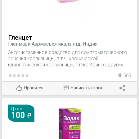
антисеротонинового действия.
Гленцет
Гленмарк Aармасьютикалз лтд, Индия
Антигистаминное средство для симптоматического
лечения крапивницы, в т.ч. хронической
идиопатической крапивницы; отека Квинке; других
аллергических дерматозов, сопровождающихся
565
зудом и высыпаниями.
Нравится
Написать отзыв
Цена от
100