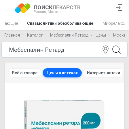
ПОИСК
ЛЕКАРСТВ
Россия,
Москва
ливающие
Спазмолитики обезболивающие
Миорелаксан
Главная
Каталог
Мебеспалин Ретард
Цены
Москва
Всё о товаре
Цены в аптеках
Интернет-аптеки