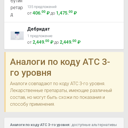
135 предложений
00
00
406
.
₽
1,475
.
₽
от
до
Дебридат
1 предложение
00
00
2,449
.
₽
2,449
.
₽
от
до
Аналоги по коду ATC 3-
го уровня
Аналоги совпадают по коду ATC 3-го уровня.
Лекарственные препараты, имеющие различный
состав, но могут быть схожи по показания и
способу применения.
Аналоги по коду ATC 3-го уровня:
доступные альтернативы