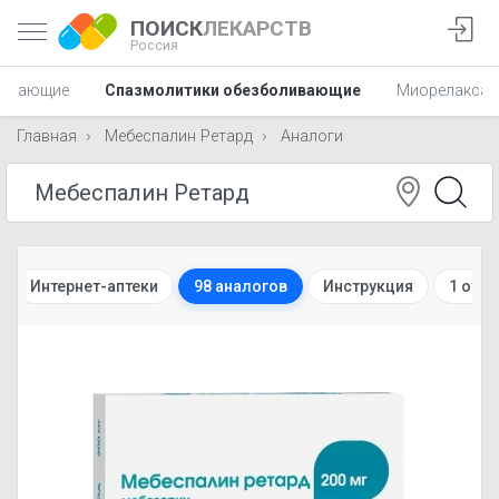
ПОИСК
ЛЕКАРСТВ
Россия
ливающие
Спазмолитики обезболивающие
Миорелаксан
Главная
Мебеспалин Ретард
Аналоги
Интернет-аптеки
98 аналогов
Инструкция
1 отз