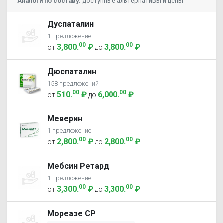
Аналоги по составу:
доступные альтернативы и цены
Дуспаталин
1 предложение
00
00
3,800
.
₽
3,800
.
₽
от
до
Дюспаталин
158 предложений
00
00
510
.
₽
6,000
.
₽
от
до
Меверин
1 предложение
00
00
2,800
.
₽
2,800
.
₽
от
до
Мебсин Ретард
1 предложение
00
00
3,300
.
₽
3,300
.
₽
от
до
Мореазе СР