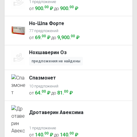
1 предложение
00
00
900
.
₽
900
.
₽
от
до
Но-Шпа Форте
77 предложений
00
00
69
.
₽
9,900
.
₽
от
до
Нохшаверин Оз
предложения не найдены
Спазмонет
10 предложений
00
00
64
.
₽
81
.
₽
от
до
Дротаверин Авексима
1 предложение
00
00
140
.
₽
140
.
₽
от
до