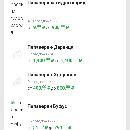
Папаверина гидрохлорид
439 предложений
00
00
9
.
₽
900
.
₽
от
до
Папаверин-Дарница
1 предложение
00
00
1,400
.
₽
1,400
.
₽
от
до
Папаверин-Здоровье
2 предложения
00
00
400
.
₽
800
.
₽
от
до
Папаверин Буфус
16 предложений
00
00
51
.
₽
294
.
₽
от
до