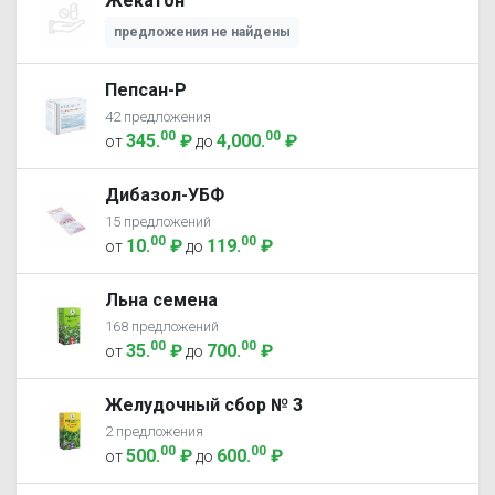
Жекатон
предложения не найдены
Пепсан-Р
42 предложения
00
00
345
.
₽
4,000
.
₽
от
до
Дибазол-УБФ
15 предложений
00
00
10
.
₽
119
.
₽
от
до
Льна семена
168 предложений
00
00
35
.
₽
700
.
₽
от
до
Желудочный сбор № 3
2 предложения
00
00
500
.
₽
600
.
₽
от
до