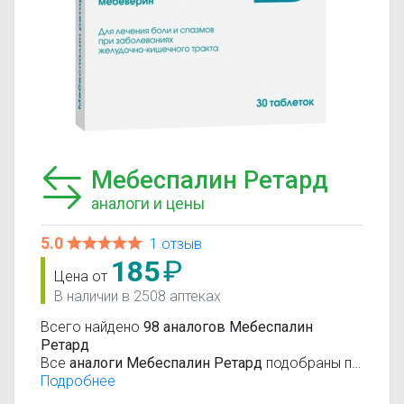
Мебеспалин Ретард
аналоги и цены
5.0
1 отзыв
185
₽
Цена от
В наличии в 2508 аптеках
Всего найдено
98 аналогов Мебеспалин
Ретард
Все
аналоги Мебеспалин Ретард
подобраны по
международной системе классификации
Подробнее
лекарственных средств АТС (анатомо-