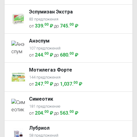
Эспумизан Экстра
83 предложения
00
00
339
.
₽
745
.
₽
от
до
Анэспум
107 предложений
00
00
244
.
₽
680
.
₽
от
до
Мотилегаз Форте
144 предложения
00
00
247
.
₽
1,037
.
₽
от
до
Симеотик
181 предложение
00
00
204
.
₽
563
.
₽
от
до
Лубриол
58 предложений