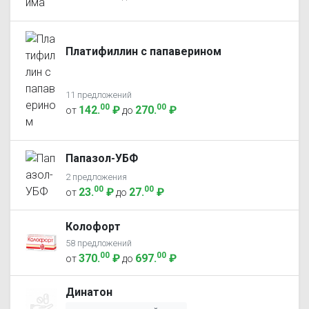
Платифиллин с папаверином
11 предложений
00
00
142
.
₽
270
.
₽
от
до
Папазол-УБФ
2 предложения
00
00
23
.
₽
27
.
₽
от
до
Колофорт
58 предложений
00
00
370
.
₽
697
.
₽
от
до
Динатон