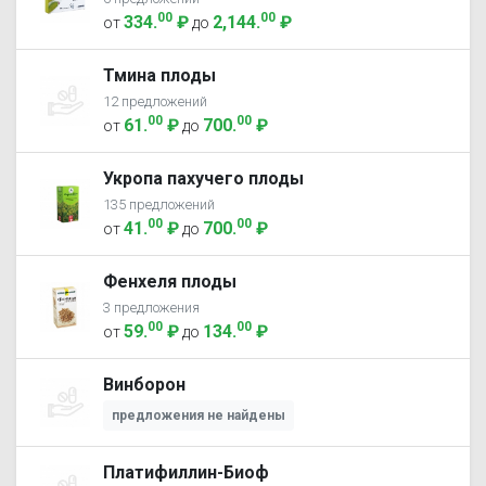
00
00
334
.
₽
2,144
.
₽
от
до
Тмина плоды
12 предложений
00
00
61
.
₽
700
.
₽
от
до
Укропа пахучего плоды
135 предложений
00
00
41
.
₽
700
.
₽
от
до
Фенхеля плоды
3 предложения
00
00
59
.
₽
134
.
₽
от
до
Винборон
предложения не найдены
Платифиллин-Биоф