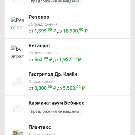
предложения не найдены
Резолор
35 предложений
00
00
1,399
.
₽
18,900
.
₽
от
до
Вегапрат
36 предложений
00
00
663
.
₽
1,957
.
₽
от
до
Гастритол Др. Кляйн
2 предложения
00
00
3,000
.
₽
5,500
.
₽
от
до
Карминативум Бебинос
предложения не найдены
Плантекс
6 предложений