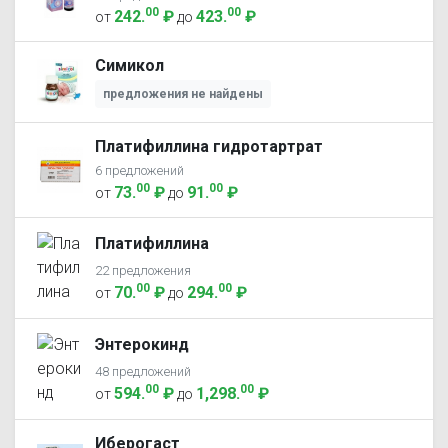
00
00
242
.
₽
423
.
₽
от
до
Симикол
предложения не найдены
Платифиллина гидротартрат
6 предложений
00
00
73
.
₽
91
.
₽
от
до
Платифиллина
22 предложения
00
00
70
.
₽
294
.
₽
от
до
Энтерокинд
48 предложений
00
00
594
.
₽
1,298
.
₽
от
до
Иберогаст