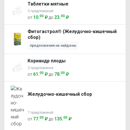
Таблетки мятные
5 предложений
00
00
10
.
₽
23
.
₽
от
до
Фитогастрол® (Желудочно-кишечный
сбор)
предложения не найдены
Кориандр плоды
2 предложения
00
00
61
.
₽
78
.
₽
от
до
Желудочно-кишечный сбор
7 предложений
00
00
77
.
₽
135
.
₽
от
до