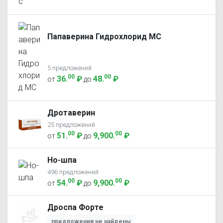
Папаверина Гидрохлорид МС
5 предложений
00
00
36
.
₽
48
.
₽
от
до
Дротаверин
25 предложений
00
00
51
.
₽
9,900
.
₽
от
до
Но-шпа
496 предложений
00
00
54
.
₽
9,900
.
₽
от
до
Дроспа Форте
предложения не найдены