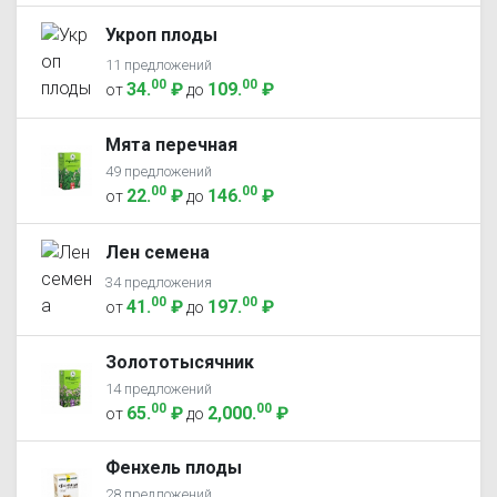
Укроп плоды
11 предложений
00
00
34
.
₽
109
.
₽
от
до
Мята перечная
49 предложений
00
00
22
.
₽
146
.
₽
от
до
Лен семена
34 предложения
00
00
41
.
₽
197
.
₽
от
до
Золототысячник
14 предложений
00
00
65
.
₽
2,000
.
₽
от
до
Фенхель плоды
28 предложений