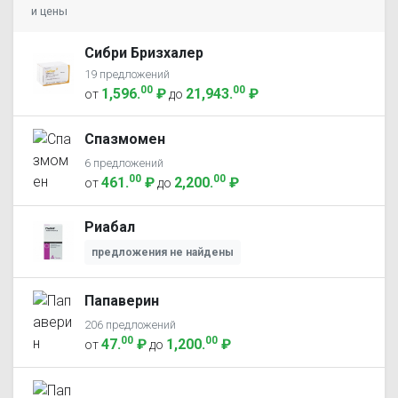
и цены
Сибри Бризхалер
19 предложений
00
00
1,596
.
₽
21,943
.
₽
от
до
Спазмомен
6 предложений
00
00
461
.
₽
2,200
.
₽
от
до
Риабал
предложения не найдены
Папаверин
206 предложений
00
00
47
.
₽
1,200
.
₽
от
до