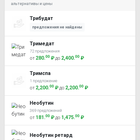
альтернативы и цены
Трибудат
предложения не найдены
Тримедат
72 предложения
00
00
280
.
₽
2,400
.
₽
от
до
Тримспа
1 предложение
00
00
2,200
.
₽
2,200
.
₽
от
до
Необутин
369 предложений
00
00
181
.
₽
1,475
.
₽
от
до
Необутин ретард