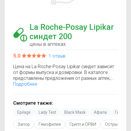
La Roche-Posay Lipikar
синдет 200
цены в аптеках
5.0
1 отзыв
Цена на La Roche-Posay Lipikar синдет зависит
от формы выпуска и дозировки. В каталоге
представлены предложения от разных аптек,
что позволяет быстро найти, где купить La
Подробнее
Roche-Posay Lipikar синдет по минимальной
цене. Информация о стоимости регулярно
обновляется, поэтому вы видите только
Смотрите также:
актуальные данные.
Epilage
Lady Test
Black Mask
Афала
Гилан
Перед покупкой рекомендуется ознакомиться с
инструкцией по применению, показаниями и
Запор
Гемофилия
Грипп и ОРВИ
Острые кише
противопоказаниями. При необходимости вы
можете подобрать аналоги La Roche-Posay