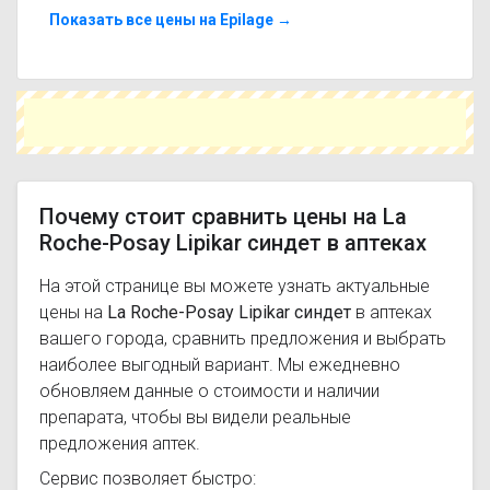
Lipikar синдет с похожим действующим
Показать все цены на Epilage →
веществом или более доступной ценой.
Чтобы купить La Roche-Posay Lipikar синдет в
ближайшей аптеке, укажите свой город и
сравните предложения. Это поможет
сэкономить время и выбрать оптимальный
вариант по цене и наличию.
Почему стоит сравнить цены на La
Roche-Posay Lipikar синдет в аптеках
На этой странице вы можете узнать актуальные
цены на
La Roche-Posay Lipikar синдет
в аптеках
вашего города, сравнить предложения и выбрать
наиболее выгодный вариант. Мы ежедневно
обновляем данные о стоимости и наличии
препарата, чтобы вы видели реальные
предложения аптек.
Сервис позволяет быстро: