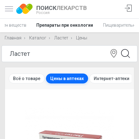
ПОИСК
ЛЕКАРСТВ
Россия
мен веществ
Препараты при онкологии
Пищеварительна
Главная
Каталог
Ластет
Цены
Всё о товаре
Цены в аптеках
Интернет-аптеки