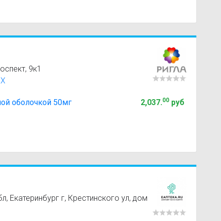
оспект, 9к1
XX
00
ной оболочкой 50мг
2,037
.
руб
, Екатеринбург г, Крестинского ул, дом