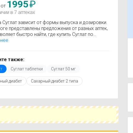
1995
₽
 от
ичии в 7 аптеках
а Суглат зависит от формы выпуска и дозировки.
логе представлены предложения от разных аптек,
воляет быстро найти, где купить Суглат по
льной цене. Информация о стоимости регулярно
бнее
яется, поэтому вы видите только актуальные
.
покупкой рекомендуется ознакомиться с
те также:
кцией по применению, показаниями и
ат
Суглат таблетки
Суглат 50 мг
опоказаниями. При необходимости вы можете
ать аналоги Суглат с похожим действующим
ный диабет
Сахарный диабет 2 типа
вом или более доступной ценой.
купить Суглат в ближайшей аптеке, укажите свой
и сравните предложения. Это поможет
мить время и выбрать оптимальный вариант по
наличию.