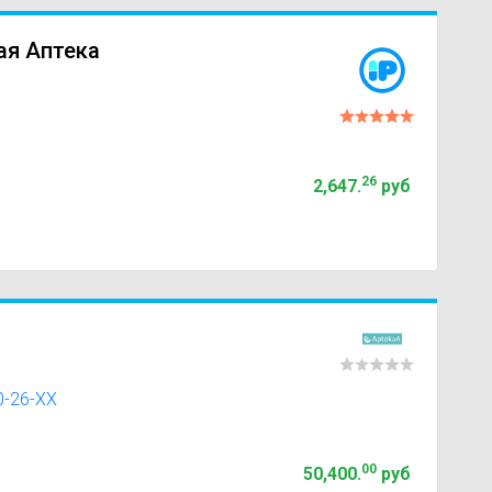
ая Аптека
26
2,647
.
руб
0-26-XX
00
50,400
.
руб