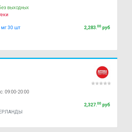
без выходных
теки
00
 мг 30 шт
2,283
.
руб
с: 09:00-20:00
00
2,327
.
руб
ДЕРЛАНДЫ