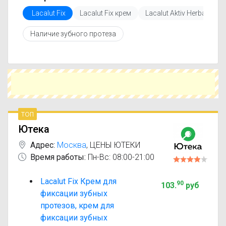
Перед покупкой рекомендуется ознакомиться с
Lacalut Fix
Lacalut Fix крем
Lacalut Aktiv Herbal
L
инструкцией по применению, показаниями и
противопоказаниями. При необходимости вы
Наличие зубного протеза
можете подобрать аналоги Lacalut Fix с
похожим действующим веществом или более
доступной ценой.
Чтобы купить Lacalut Fix в ближайшей аптеке,
укажите свой город и сравните предложения.
Это поможет сэкономить время и выбрать
оптимальный вариант по цене и наличию.
топ
Ютека
Адрес:
Москва
,
ЦЕНЫ ЮТЕКИ
Время работы:
Пн-Вс: 08:00-21:00
Lacalut Fix Крем для
90
103
.
руб
фиксации зубных
протезов, крем для
фиксации зубных