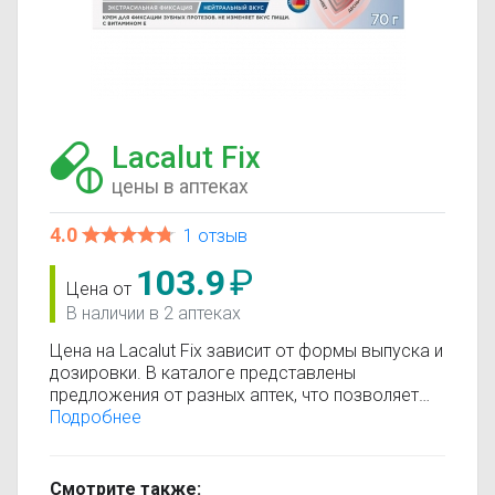
Lacalut Fix
цены в аптеках
4.0
1 отзыв
103.9
₽
Цена от
В наличии в 2 аптеках
Цена на Lacalut Fix зависит от формы выпуска и
дозировки. В каталоге представлены
предложения от разных аптек, что позволяет
быстро найти, где купить Lacalut Fix по
Подробнее
минимальной цене. Информация о стоимости
регулярно обновляется, поэтому вы видите
только актуальные данные.
Смотрите также: