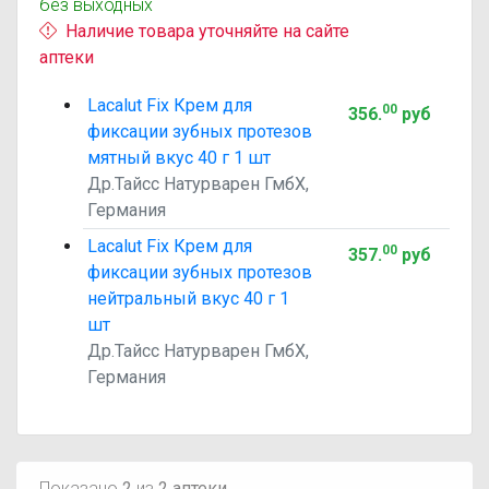
без выходных
Наличие товара уточняйте на сайте
аптеки
Lacalut Fix Крем для
00
356
.
руб
фиксации зубных протезов
мятный вкус 40 г 1 шт
Др.Тайсс Натурварен ГмбХ,
Германия
Lacalut Fix Крем для
00
357
.
руб
фиксации зубных протезов
нейтральный вкус 40 г 1
шт
Др.Тайсс Натурварен ГмбХ,
Германия
Показано
2
из
2 аптеки