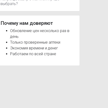
выбрать?
Почему нам доверяют
Обновление цен несколько раз в
день
Только проверенные аптеки
Kidz Сироп с карнитином стик 20 шт
Nature's Plus Animal Par
Экономия времени и денег
Работаем по всей стране
нгит
Бронхит
Инфекции нижних отделов дыхательных путей