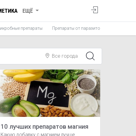
МЕТИКА
ЕЩЁ
икробные препараты
Препараты от паразитов
Противопро
Все города
10 лучших препаратов магния
Какую добавку с магнием лучше