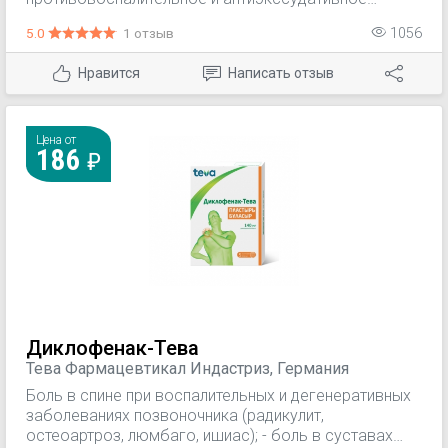
действие. При местном применении уменьшает боль
5.0
1 отзыв
1056
и воспаление в суставах, утреннюю скованность и
припухлость суставов, способствует увеличению
Нравится
Написать отзыв
объема движений. А также вызывает раздражение
нервных окончаний, оказывает местное
отвлекающее и легкое анальгезирующее действие,
вызывает ощущение прохлады в месте нанесения
Цена от
186
препарата за счет ментола.
Диклофенак-Тева
Тева Фармацевтикал Индастриз, Германия
Боль в спине при воспалительных и дегенеративных
заболеваниях позвоночника (радикулит,
остеоартроз, люмбаго, ишиас); - боль в суставах