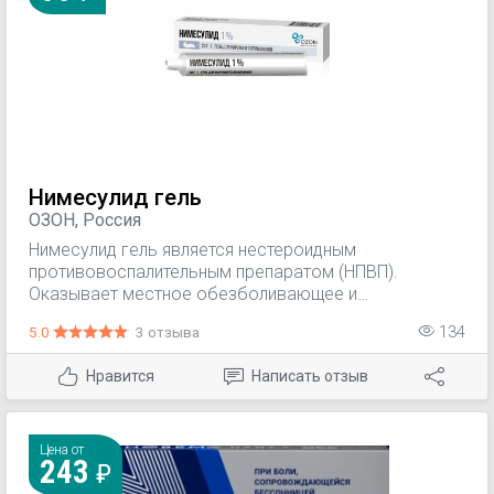
Нимесулид гель
ОЗОН, Россия
Нимесулид гель является нестероидным
противовоспалительным препаратом (НПВП).
Оказывает местное обезболивающее и
противовоспалительное действие. Местное
5.0
3 отзыва
134
симптоматическое лечение воспалительных и
дегенеративных заболеваний опорно-двигательного
Нравится
Написать отзыв
аппарата (остеоартроза, остеохондроза с
корешковым синдромом, радикулита,
воспалительного поражения связок, сухожилий,
бурсита, ишиаса, люмбаго). Мышечные боли
Цена от
243
ревматического и неревматического
происхождения. Посттравматическое воспаление