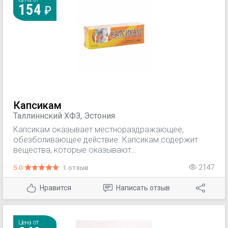
154
Капсикам
Таллиннский ХФЗ, Эстония
Капсикам оказывает местнораздражающее,
обезболивающее действие. Капсикам содержит
вещества, которые оказывают
сосудорасширяющее действие на чувствительные
5.0
1 отзыв
2147
нервные окончания, вследствие чего мазь проявляет
местнораздражающий и обезболивающий эффект.
Нравится
Написать отзыв
Цена от