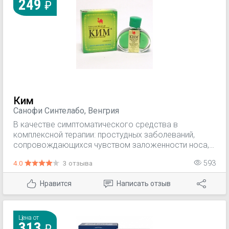
249
Ким
Санофи Синтелабо, Венгрия
В качестве симптоматического средства в
комплексной терапии: простудных заболеваний,
сопровождающихся чувством заложенности носа,
головной болью; мышечной боли, боли в суставах,
4.0
3 отзыва
593
при ушибах и растяжениях связок; при укусах
насекомых.
Нравится
Написать отзыв
Цена от
313