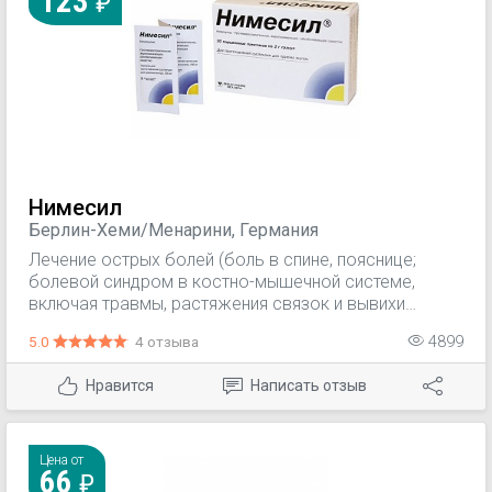
123
Нимесил
Берлин-Хеми/Менарини, Германия
Лечение острых болей (боль в спине, пояснице;
болевой синдром в костно-мышечной системе,
включая травмы, растяжения связок и вывихи
суставов, тендениты, бурситы; зубная боль); —
5.0
4 отзыва
4899
симптоматическое лечение остеоартроза с
болевым синдромом; — альгодисменорея. Препарат
Нравится
Написать отзыв
предназначен для симптоматической терапии,
уменьшения боли и воспаления на момент
использования.
Цена от
66