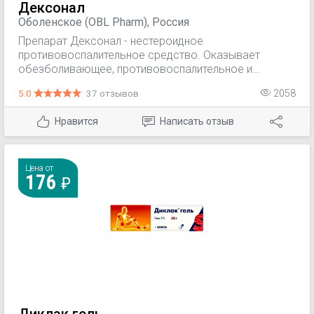
Дексонал
Оболенское (OBL Pharm), Россия
Препарат Дексонал - нестероидное
противовоспалительное средство. Оказывает
обезболивающее, противовоспалительное и
жаропонижающее действие. Обезболивающий
5.0
37 отзывов
2058
эффект наступает через 30 мин после приема
препарата Дексонал внутрь, продолжительность
Нравится
Написать отзыв
терапевтического действия достигает 4–6 ч.
Цена от
176