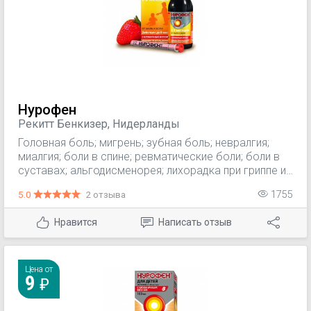
сна у пациентов с болевым синдромом на момент
использования.
Нурофен
Рекитт Бенкизер, Нидерланды
Головная боль; мигрень; зубная боль; невралгия;
миалгия; боли в спине; ревматические боли; боли в
суставах; альгодисменорея; лихорадка при гриппе и
ОРВИ.
5.0
2 отзыва
1755
Нравится
Написать отзыв
Цена от
9