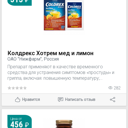
Колдрекс Хотрем мед и лимон
ОАО "Нижфарм", Россия
Препарат применяют в качестве временного
средства для устранения симптомов «простуды» и
гриппа, включая: повышенную температуру;
головную боль; озноб; боли в суставах и мышцах;
282
боли в пазухах носа и заложенность; боли в горле.
Нравится
Написать отзыв
Цена от
456