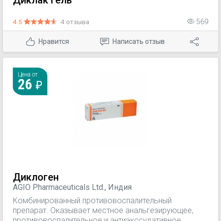
Диклак гель
4.5
4 отзыва
569
Нравится
Написать отзыв
Цена от
26
Диклоген
AGIO Pharmaceuticals Ltd., Индия
Комбинированный противовоспалительный
препарат. Оказывает местное анальгезирующее,
противовоспалительное и антиэкссудативное