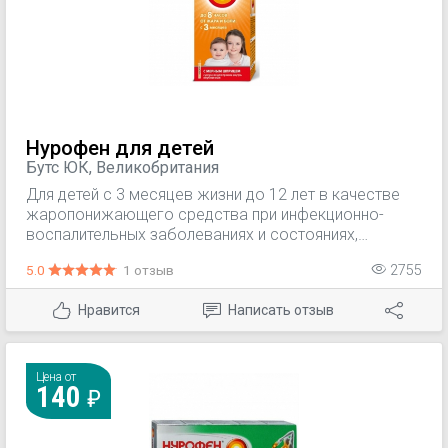
Нурофен для детей
Бутс ЮК, Великобритания
Для детей с 3 месяцев жизни до 12 лет в качестве
жаропонижающего средства при инфекционно-
воспалительных заболеваниях и состояниях,
сопровождающихся повышением температуры тела,
5.0
1 отзыв
2755
в т.ч. при: острых респираторных заболеваниях;
гриппе; детских инфекциях; других инфекционно-
Нравится
Написать отзыв
воспалительных заболеваниях и постпрививочных
реакциях. В качестве анальгезирующего средства
при болевом синдроме слабой или умеренной
интенсивности, в т.ч. при: зубной боли; головной
Цена от
140
боли; мигрени; невралгиях; боли в ушах; боли в
горле; боли при растяжениях связок; мышечной
боли; ревматической боли; боли в суставах.