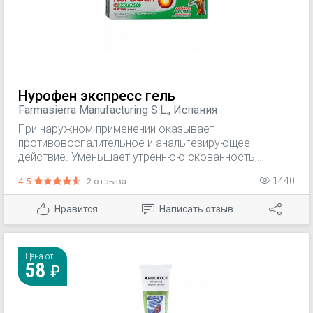
Препарат предназначен для симптоматической
терапии, уменьшения боли и воспаления на момент
применения, на прогрессирование заболевания не
влияет.
Нурофен экспресс гель
Farmasierra Manufacturing S.L., Испания
При наружном применении оказывает
противовоспалительное и анальгезирующее
действие. Уменьшает утреннюю скованность,
способствует увеличению объема движений в
4.5
2 отзыва
1440
суставах.
Нравится
Написать отзыв
Цена от
58