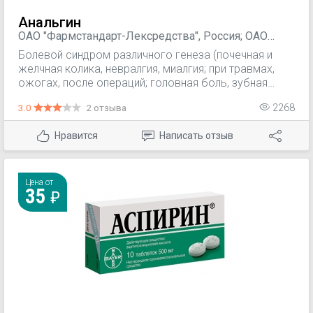
Анальгин
ОАО "Фармстандарт-Лексредства", Россия; ОАО
"Органика", Россия; Медисорб, Россия;
Болевой синдром различного генеза (почечная и
"Мосхимфармпрепараты" им. Н. А. Семашко, Россия;
желчная колика, невралгия, миалгия; при травмах,
ОАО Дальхимфарм, Россия; Solopharm, ООО
ожогах, после операций; головная боль, зубная
"Гротекс", Россия; ПАО "Биохимик", Россия; ПАО
боль, меналгии). Лихорадка при инфекционно-
"Биосинтез", Россия; Новосибхимфарм ОАО, Россия;
3.0
2 отзыва
2268
воспалительных заболеваниях.
АО "Татхимфармпрепараты", Россия; ОАО Авексима,
Россия; Обновление, Россия; Оболенское
Нравится
Написать отзыв
фармацевтическое предприятие, Россия
Цена от
35