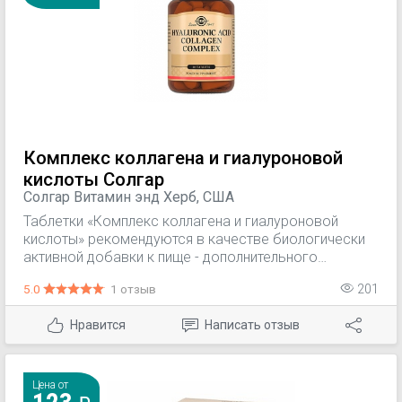
Комплекс коллагена и гиалуроновой
кислоты Солгар
Солгар Витамин энд Херб, США
Таблетки «Комплекс коллагена и гиалуроновой
кислоты» рекомендуются в качестве биологически
активной добавки к пище - дополнительного
источника витамина С, хондроитинсульфата и
5.0
1 отзыв
201
гиалуроновой кислоты. Помогает сохранить
оптимальный уровень увлажнения кожи, замедлить
Нравится
Написать отзыв
процессы старения и формирования морщин,
улучшает тургор кожи, обеспечивает отличное
увлажнение и длительное смягчение кожи.
Цена от