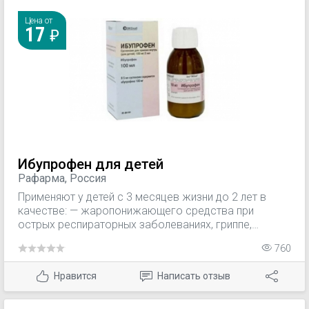
пролонгированный лечебный эффект, хорошее
противовоспалительное действие и удобную форму
Цена от
17
выпуска.
Ибупрофен для детей
Рафарма, Россия
Применяют у детей с 3 месяцев жизни до 2 лет в
качестве: — жаропонижающего средства при
острых респираторных заболеваниях, гриппе,
детских инфекциях, постпрививочных реакциях и
760
других инфекционно-воспалительных заболеваниях,
сопровождающихся повышением температуры тела;
Нравится
Написать отзыв
— обезболивающего средства при болевом
синдроме слабой или умеренной интенсивности, в
т.ч. головной и зубной боли, невралгиях, боли в ушах