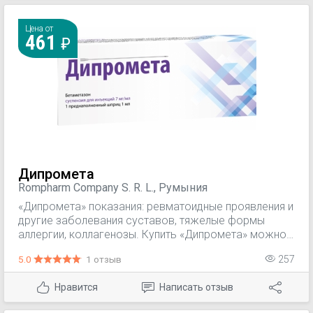
Цена от
461
Дипромета
Rompharm Company S. R. L., Румыния
«Дипромета» показания: ревматоидные проявления и
другие заболевания суставов, тяжелые формы
аллергии, коллагенозы. Купить «Дипромета» можно
уже со шприцем в упаковке, что очень удобно. Как и
5.0
1 отзыв
257
у других кортикостероидов, у этого лекарства
довольно большой список противопоказаний и
Нравится
Написать отзыв
побочных эффектов, а значит, назначать его должен
исключительно врач. «Дипромета» имеет отличный