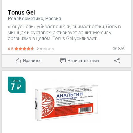
Tonus Gel
РеалКосметикс, Россия
«Тонус Гель» убирает синяки, снимает отеки, боль в
мышцах и суставах, активирует защитные силы
организма в целом. Tonus Gel усиливает
кровообращение, уменьшает боль, согревает и
4.5
2 отзыва
369
расслабляет мышцы. Благодаря тому, что гель
расширяет сосуды, в тканях улучшается обмен
Нравится
Написать отзыв
веществ, стимулируется кровоток. «Тонус Гель»
показан при растяжениях, ударах, при боли в
мышцах после тренировок. Препарат не только
обезболивает, но и снимает воспаление, причем
Цена от
7
начинает действовать практически моментально,
хорошо впитывается, не вызывает аллергии.