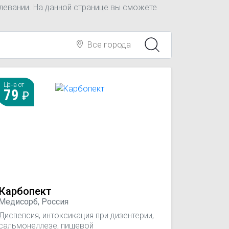
левании. На данной странице вы сможете
Все города
Цена от
79
Карбопект
Медисорб, Россия
Диспепсия, интоксикация при дизентерии,
сальмонеллезе, пищевой