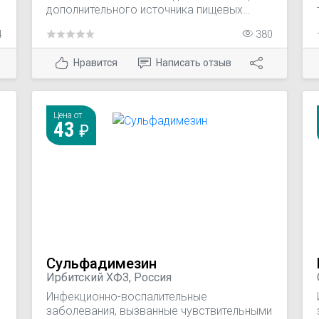
дополнительного источника пищевых
волокон - энтеросорбентов для
4
380
улучшения функционального состояния
;
желудочно-кишечного тракта.
Нравится
Написать отзыв
Рекомендуемая суточная доза
обеспечивает от 1,8 до 3,2г пищевых
волокон, что составляет от 9% до 16%
суточной потребности человека.
Цена от
43
Сульфадимезин
Ирбитский ХФЗ, Россия
Инфекционно-воспалительные
заболевания, вызванные чувствительными