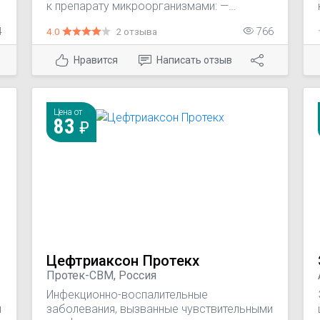
к препарату микроорганизмами: —
тонзиллит; — гайморит; — средний отит; —
4
4.0
2 отзыва
766
обострение хронического бронхита; —
пневмония; — воспалительные
Нравится
Написать отзыв
заболевания желчевыводящих и
мочевыводящих путей; — шигеллез; —
рожа; — раневая инфекция.
Цена от
83
Цефтриаксон Протекх
Протек-СВМ, Россия
Инфекционно-воспалительные
и
заболевания, вызванные чувствительными