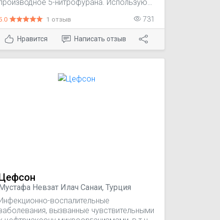
производное 5-нитрофурана. Используют
для лечения инфекций желудочно-
5.0
1 отзыв
731
кишечного тракта. Нифуроксазид
блокирует активность дегидрогеназ и
Нравится
Написать отзыв
угнетает дыхательные цепи, цикл
трикарбоновых кислот и другие
биохимические реакции в бактериальной
клетке.
Цефсон
Мустафа Невзат Илач Санаи, Турция
Инфекционно-воспалительные
заболевания, вызванные чувствительными