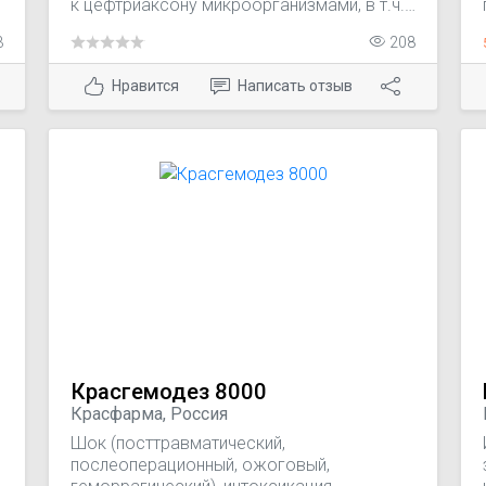
к цефтриаксону микроорганизмами, в т.ч.
перитонит, сепсис, менингит, холангит,
3
208
эмпиема желчного пузыря, шигеллез,
сальмонеллоносительство, пневмония,
Нравится
Написать отзыв
абсцесс легкого, эмпиема плевры,
пиелонефрит, инфекции костей, суставов,
кожи и мягких тканей, половых органов,
инфицированные раны и ожоги.
Профилактика послеоперационной
инфекции.
Красгемодез 8000
Красфарма, Россия
Шок (посттравматический,
послеоперационный, ожоговый,