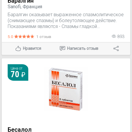
Баралгин
Sanofi, Франция
Баралгин оказывает выраженное спазмолитическое
(снимающее спазмы) и болеутоляющее действие.
Показаниями являются - Спазмы гладкой
мускулатуры, особенно почечная колика, спазмы
5.0
1 отзыв
893
мочеточников, тенезмы мочевого пузыря (ложные
болезненные позывы к мочеиспусканию),
Нравится
Написать отзыв
печеночная колика, спазмы желудка и кишечника,
спастическая дисменорея (общее название
расстройств менструального цикла, протекающих с
болевым синдромом).
Цена от
70
Бесалол