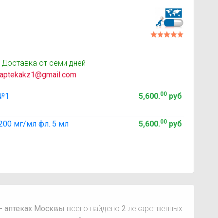
 Доставка от семи дней
aptekakz1@gmail.com
00
 №1
5,600
.
руб
00
00 мг/мл фл. 5 мл
5,600
.
руб
ы
- аптеках Москвы
всего найдено
2
лекарственных