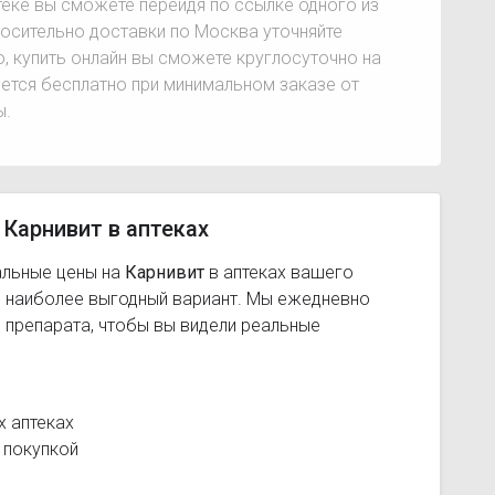
птеке вы сможете перейдя по ссылке одного из
сительно доставки по Москва уточняйте
о, купить онлайн вы сможете круглосуточно на
ется бесплатно при минимальном заказе от
ы.
 Карнивит в аптеках
альные цены на
Карнивит
в аптеках вашего
ь наиболее выгодный вариант. Мы ежедневно
 препарата, чтобы вы видели реальные
х аптеках
 покупкой