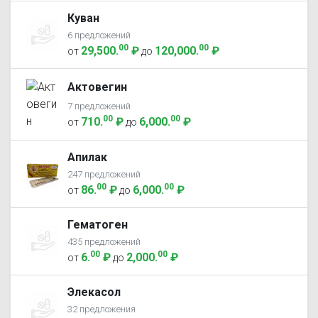
Куван
6 предложений
00
00
29,500
.
₽
120,000
.
₽
от
до
Актовегин
7 предложений
00
00
710
.
₽
6,000
.
₽
от
до
Апилак
247 предложений
00
00
86
.
₽
6,000
.
₽
от
до
Гематоген
435 предложений
00
00
6
.
₽
2,000
.
₽
от
до
Элекасол
32 предложения