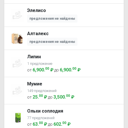
Элелисо
предложения не найдены
Алталекс
предложения не найдены
Липин
1 предложение
00
00
6,900
.
₽
6,900
.
₽
от
до
Мумие
149 предложений
00
00
25
.
₽
3,500
.
₽
от
до
Ольхи соплодия
77 предложений
00
00
63
.
₽
602
.
₽
от
до