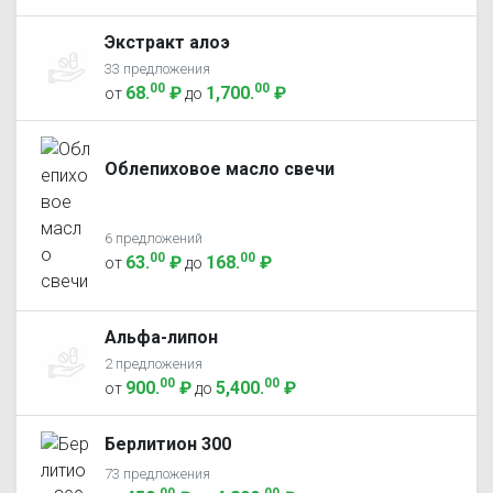
Экстракт алоэ
33 предложения
00
00
68
.
₽
1,700
.
₽
от
до
Облепиховое масло свечи
6 предложений
00
00
63
.
₽
168
.
₽
от
до
Альфа-липон
2 предложения
00
00
900
.
₽
5,400
.
₽
от
до
Берлитион 300
73 предложения
00
00