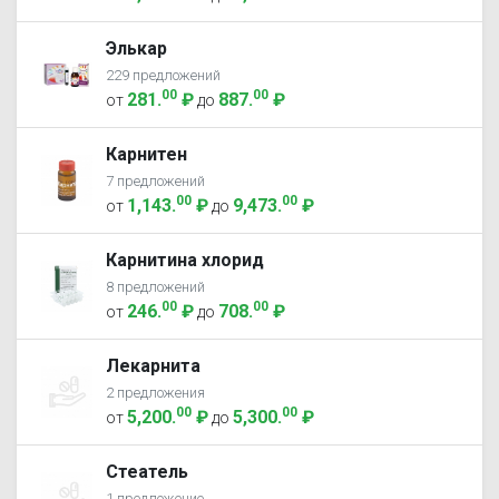
Элькар
229 предложений
00
00
281
.
₽
887
.
₽
от
до
Карнитен
7 предложений
00
00
1,143
.
₽
9,473
.
₽
от
до
Карнитина хлорид
8 предложений
00
00
246
.
₽
708
.
₽
от
до
Лекарнита
2 предложения
00
00
5,200
.
₽
5,300
.
₽
от
до
Стеатель
1 предложение