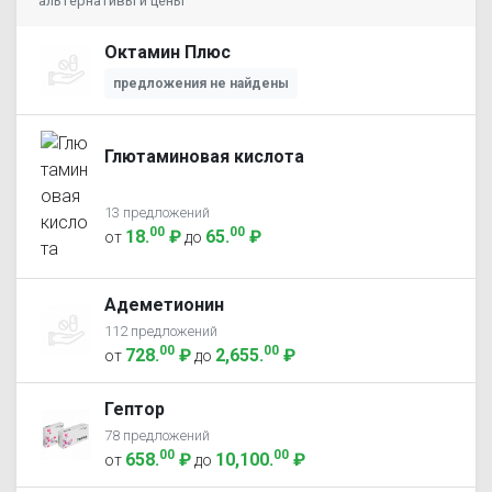
альтернативы и цены
Октамин Плюс
предложения не найдены
Глютаминовая кислота
13 предложений
00
00
18
.
₽
65
.
₽
от
до
Адеметионин
112 предложений
00
00
728
.
₽
2,655
.
₽
от
до
Гептор
78 предложений
00
00
658
.
₽
10,100
.
₽
от
до