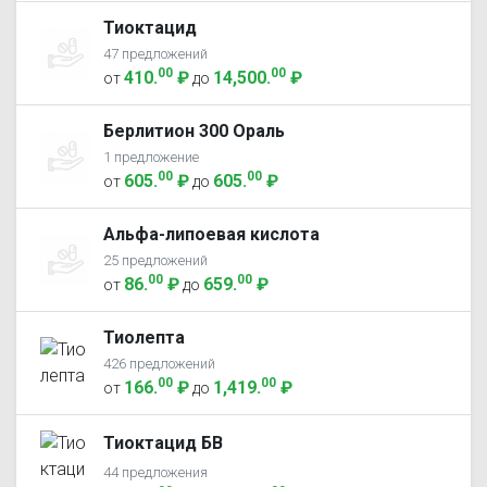
Тиоктацид
47 предложений
00
00
410
.
₽
14,500
.
₽
от
до
Берлитион 300 Ораль
1 предложение
00
00
605
.
₽
605
.
₽
от
до
Альфа-липоевая кислота
25 предложений
00
00
86
.
₽
659
.
₽
от
до
Тиолепта
426 предложений
00
00
166
.
₽
1,419
.
₽
от
до
Тиоктацид БВ
44 предложения