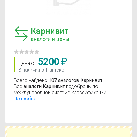
Карнивит
аналоги и цены
5200
₽
Цена от
В наличии в 1 аптеке
Всего найдено
107 аналогов Карнивит
Все
аналоги Карнивит
подобраны по
международной системе классификации
лекарственных средств АТС (анатомо-
Подробнее
терапевтическо-химическая классификация).
Действующие вещества:
Левокарнитин