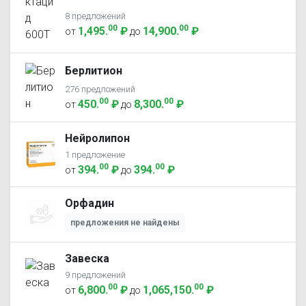
8 предложений
00
00
1,495
.
₽
14,900
.
₽
от
до
Берлитион
276 предложений
00
00
450
.
₽
8,300
.
₽
от
до
Нейролипон
1 предложение
00
00
394
.
₽
394
.
₽
от
до
Орфадин
предложения не найдены
Завеска
9 предложений
00
00
6,800
.
₽
1,065,150
.
₽
от
до