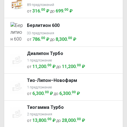
89 предложений
00
00
316
.
₽
699
.
₽
от
до
Берлитион 600
33 предложения
00
00
786
.
₽
8,300
.
₽
от
до
Диалипон Турбо
1 предложение
00
00
11,200
.
₽
11,200
.
₽
от
до
Тио-Липон–Новофарм
1 предложение
00
00
6,300
.
₽
6,300
.
₽
от
до
Тиогамма Турбо
2 предложения
00
00
13,800
.
₽
28,000
.
₽
от
до