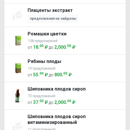
Плаценты экстракт
предложения не найдены
Ромашки цветки
158 предложений
00
00
18
.
₽
2,000
.
₽
от
до
Рябины плоды
19 предложений
00
00
55
.
₽
800
.
₽
от
до
Шиповника плодов сироп
70 предложений
00
00
37
.
₽
2,000
.
₽
от
до
Шиповника плодов сироп
витаминизированный
11 предложений