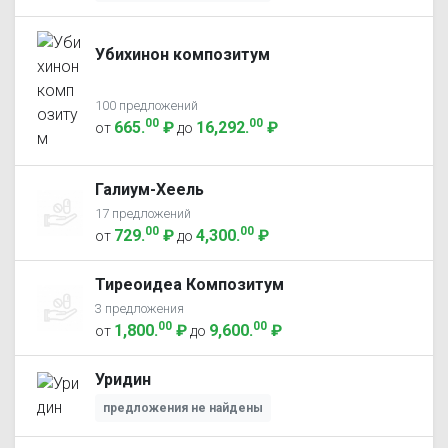
Убихинон композитум
100 предложений
00
00
665
.
₽
16,292
.
₽
от
до
Галиум-Хеель
17 предложений
00
00
729
.
₽
4,300
.
₽
от
до
Тиреоидеа Композитум
3 предложения
00
00
1,800
.
₽
9,600
.
₽
от
до
Уридин
предложения не найдены