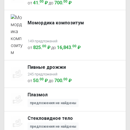
00
00
41
.
₽
700
.
₽
от
до
Момордика композитум
149 предложений
00
00
825
.
₽
16,843
.
₽
от
до
Пивные дрожжи
245 предложений
00
00
50
.
₽
700
.
₽
от
до
Плазмол
предложения не найдены
Стекловидное тело
предложения не найдены