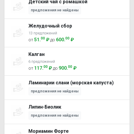
Детский чай с ромашкой
предложения не найдены
Желудочный сбор
13 предложений
00
00
51
.
₽
600
.
₽
от
до
Калган
6 предложений
00
00
117
.
₽
900
.
₽
от
до
Ламинарии слани (морская капуста)
предложения не найдены
Липин-Биолик
предложения не найдены
Мориамин Форте