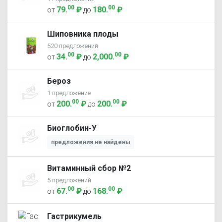
00
00
79
.
₽
180
.
₽
от
до
Шиповника плоды
520 предложений
00
00
34
.
₽
2,000
.
₽
от
до
Бероз
1 предложение
00
00
200
.
₽
200
.
₽
от
до
Биоглобин-У
предложения не найдены
Витаминный сбор №2
5 предложений
00
00
67
.
₽
168
.
₽
от
до
Гастрикумель