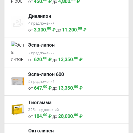
450
.
₽
4,800
.
₽
от
до
Диалипон
4 предложения
00
00
3,300
.
₽
11,200
.
₽
от
до
Эспа-липон
7 предложений
00
00
620
.
₽
13,350
.
₽
от
до
Эспа-липон 600
5 предложений
00
00
647
.
₽
13,350
.
₽
от
до
Тиогамма
325 предложений
00
00
184
.
₽
28,000
.
₽
от
до
Октолипен