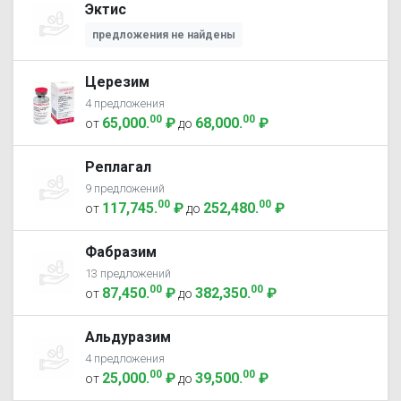
Эктис
предложения не найдены
Церезим
4 предложения
00
00
65,000
.
₽
68,000
.
₽
от
до
Реплагал
9 предложений
00
00
117,745
.
₽
252,480
.
₽
от
до
Фабразим
13 предложений
00
00
87,450
.
₽
382,350
.
₽
от
до
Альдуразим
4 предложения
00
00
25,000
.
₽
39,500
.
₽
от
до