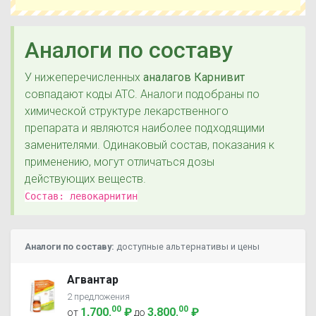
Аналоги по составу
У нижеперечисленных
аналагов Карнивит
совпадают коды ATC. Аналоги подобраны по
химической структуре лекарственного
препарата и являются наиболее подходящими
заменителями. Одинаковый состав, показания к
применению, могут отличаться дозы
действующих веществ.
Состав:
левокарнитин
Аналоги по составу:
доступные альтернативы и цены
Агвантар
2 предложения
00
00
1,700
.
₽
3,800
.
₽
от
до