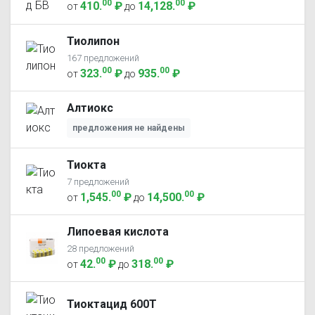
00
00
410
.
₽
14,128
.
₽
от
до
Тиолипон
167 предложений
00
00
323
.
₽
935
.
₽
от
до
Алтиокс
предложения не найдены
Тиокта
7 предложений
00
00
1,545
.
₽
14,500
.
₽
от
до
Липоевая кислота
28 предложений
00
00
42
.
₽
318
.
₽
от
до
Тиоктацид 600Т