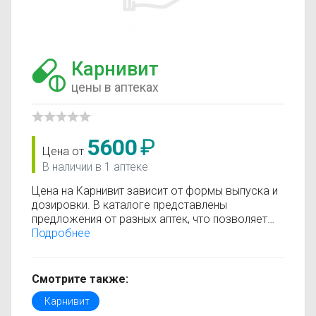
Карнивит
цены в аптеках
5600
₽
Цена от
В наличии в 1 аптеке
Цена на Карнивит зависит от формы выпуска и
дозировки. В каталоге представлены
предложения от разных аптек, что позволяет
быстро найти, где купить Карнивит по
Подробнее
минимальной цене. Информация о стоимости
регулярно обновляется, поэтому вы видите
только актуальные данные.
Смотрите также:
Перед покупкой рекомендуется ознакомиться с
Карнивит
инструкцией по применению, показаниями и