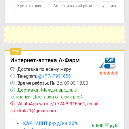
противопоказаниями. При необходимости вы
Криптококкоз
Аллергический ринит
Дефицит вит
можете подобрать аналоги Карнивит с
похожим действующим веществом или более
доступной ценой.
Чтобы купить Карнивит в ближайшей аптеке,
укажите свой город и сравните предложения.
Это поможет сэкономить время и выбрать
оптимальный вариант по цене и наличию.
топ
Интернет-аптека А-Фарм
Доставка по всему миру
Telegram:
@+77479916561
Время работы:
Пн-Вс: 09:00-18:00
Доставка
: Международные
компании. Доставка от семи дней
WhatsApp wa.me/+77479916561, email
aptekakz1@gmail.com
КАРНИВИТ р-р д/ин. 20%
00
5,600
.
руб