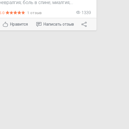
невралгия; боль в спине; миалгия;
ревматические боли; лихорадка при
5.0
1 отзыв
1339
гриппе и ОРВИ.
Нравится
Написать отзыв