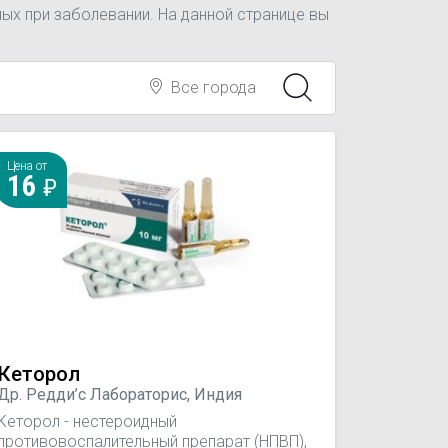
ых при заболевании. На данной странице вы
Все города
Цена от
16
Кеторол
Др. Редди’с Лабораторис, Индия
Кеторол - нестероидный
противовоспалительный препарат (НПВП),