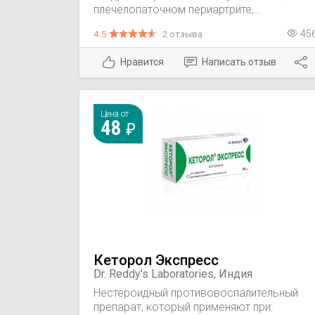
плечелопаточном периартрите,
ревматическом поражении мягких тканей,
4.5
2 отзыва
45
для симптоматического лечения
ревматоидного артрита, остеоартроза и
Нравится
Написать отзыв
анкилозирующего спондилита. -
Симптоматическая терапия, уменьшение
боли и воспаления на момент
использования, на прогрессирование
Цена от
заболевания не влияет. - Дисменорея.
48
Кеторол Экспресс
Dr. Reddy's Laboratories, Индия
Нестероидный противовоспалительный
препарат, который применяют при: