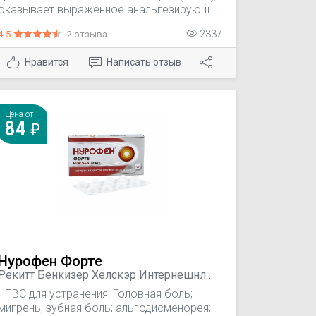
оказывает выраженное анальгезирующее
действие, обладает
4.5
2 отзыва
2337
противовоспалительным и умеренным
жаропонижающим действием.
Нравится
Написать отзыв
Цена от
84
Нурофен Форте
Рекитт Бенкизер Хелскэр Интернешнл
Лтд, Великобритания
НПВС для устранения: Головная боль;
мигрень; зубная боль; альгодисменорея;