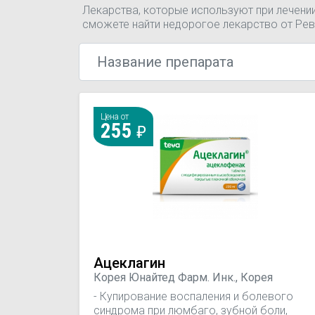
Лекарства, которые используют при лечени
сможете найти недорогое лекарство от Рев
Цена от
255
Ацеклагин
Корея Юнайтед Фарм. Инк., Корея
- Купирование воспаления и болевого
синдрома при люмбаго, зубной боли,