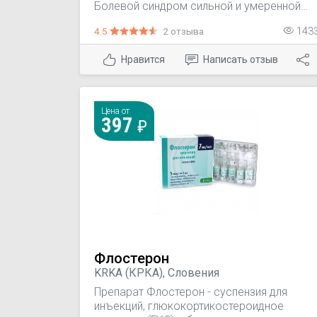
Болевой синдром сильной и умеренной
выраженности: травмы, зубная боль, боли
4.5
2 отзыва
143
в послеродовом и послеоперационном
периоде, онкологические заболевания,
Нравится
Написать отзыв
миалгия, артралгия, невралгия, радикулит,
вывихи, растяжения, ревматические
заболевания.
Цена от
397
Флостерон
KRKA (КРКА), Словения
Препарат Флостерон - суспензия для
инъекций, глюкокортикостероидное