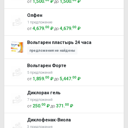
00
00
1,500
.
₽
1,500
.
₽
от
до
Олфен
1 предложение
00
00
4,679
.
₽
4,679
.
₽
от
до
Вольтарен пластырь 24 часа
предложения не найдены
Вольтарен Форте
5 предложений
00
00
1,859
.
₽
5,447
.
₽
от
до
Диклоран гель
7 предложений
00
00
250
.
₽
371
.
₽
от
до
Диклофенак-Виола
3 предложения