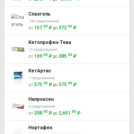
Спазгель
146 предложений
00
00
157
.
₽
372
.
₽
от
до
Кетопрофен-Тева
15 предложений
00
00
169
.
₽
385
.
₽
от
до
КетАртис
1 предложение
00
00
575
.
₽
575
.
₽
от
до
Напроксен
4 предложения
00
00
208
.
₽
2,651
.
₽
от
до
Нортафен