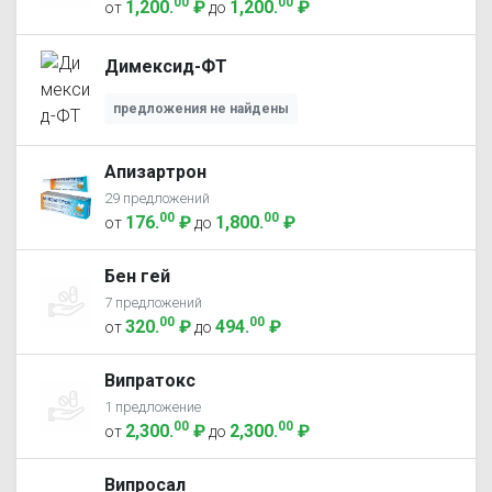
00
00
1,200
.
₽
1,200
.
₽
от
до
Димексид-ФТ
предложения не найдены
Апизартрон
29 предложений
00
00
176
.
₽
1,800
.
₽
от
до
Бен гей
7 предложений
00
00
320
.
₽
494
.
₽
от
до
Випратокс
1 предложение
00
00
2,300
.
₽
2,300
.
₽
от
до
Випросал