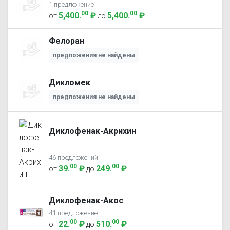
1 предложение
00
00
5,400
.
₽
5,400
.
₽
от
до
Фелоран
предложения не найдены
Дикломек
предложения не найдены
Диклофенак-Акрихин
46 предложений
00
00
39
.
₽
249
.
₽
от
до
Диклофенак-Акос
41 предложение
00
00
22
.
₽
510
.
₽
от
до