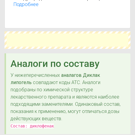
лекарственных средств АТС (анатомо-
Подробнее
терапевтическо-химическая классификация).
Действующие вещества:
Диклофенак
Аналоги по составу
У нижеперечисленных
аналагов Диклак
липогель
совпадают коды ATC. Аналоги
подобраны по химической структуре
лекарственного препарата и являются наиболее
подходящими заменителями. Одинаковый состав,
показания к применению, могут отличаться дозы
действующих веществ.
Состав:
диклофенак