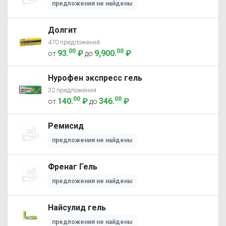
предложения не найдены
Долгит
470 предложений
00
00
93
.
₽
9,900
.
₽
от
до
Нурофен экспресс гель
32 предложения
00
00
140
.
₽
346
.
₽
от
до
Ремисид
предложения не найдены
Френаг Гель
предложения не найдены
Найсулид гель
предложения не найдены