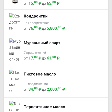
00
00
15
.
₽
65
.
₽
от
до
Хондроитин
151 предложение
00
00
76
.
₽
5,800
.
₽
от
до
Муравьиный спирт
7 предложений
00
00
17
.
₽
61
.
₽
от
до
Пихтовое масло
10 предложений
00
00
34
.
₽
2,000
.
₽
от
до
Терпентинное масло