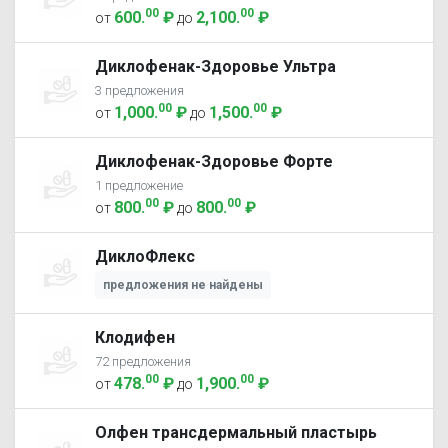
00
00
600
.
₽
2,100
.
₽
от
до
Диклофенак-Здоровье Ультра
3 предложения
00
00
1,000
.
₽
1,500
.
₽
от
до
Диклофенак-Здоровье Форте
1 предложение
00
00
800
.
₽
800
.
₽
от
до
ДиклоФлекс
предложения не найдены
Клодифен
72 предложения
00
00
478
.
₽
1,900
.
₽
от
до
Олфен трансдермальный пластырь