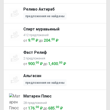
Реливо Актираб
предложения не найдены
Спирт муравьиный
412 предложений
00
00
9
.
₽
204
.
₽
от
до
Фаст Релиф
2 предложения
00
00
900
.
₽
1,400
.
₽
от
до
Альгасан
предложения не найдены
Матарен Плюс
28 предложений
00
00
176
.
₽
685
.
₽
от
до