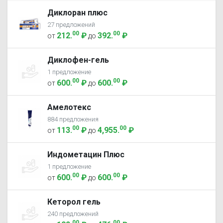
Диклоран плюс
27 предложений
00
00
212
.
₽
392
.
₽
от
до
Диклофен-гель
1 предложение
00
00
600
.
₽
600
.
₽
от
до
Амелотекс
884 предложения
00
00
113
.
₽
4,955
.
₽
от
до
Индометацин Плюс
1 предложение
00
00
600
.
₽
600
.
₽
от
до
Кеторол гель
240 предложений
00
00