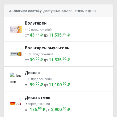
Аналоги по составу:
доступные альтернативы и цены
Вольтарен
446 предложений
00
00
43
.
₽
11,535
.
₽
от
до
Вольтарен эмульгель
1340 предложений
00
00
39
.
₽
11,535
.
₽
от
до
Диклак
185 предложений
00
00
99
.
₽
11,100
.
₽
от
до
Диклак гель
99 предложений
00
00
176
.
₽
3,900
.
₽
от
до