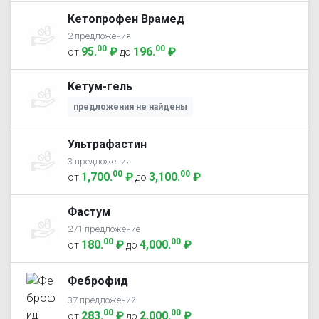
Кетопрофен Врамед
2 предложения
00
00
95
.
₽
196
.
₽
от
до
Кетум-гель
предложения не найдены
Ультрафастин
3 предложения
00
00
1,700
.
₽
3,100
.
₽
от
до
Фастум
271 предложение
00
00
180
.
₽
4,000
.
₽
от
до
Феброфид
37 предложений
00
00
283
.
₽
2,000
.
₽
от
до