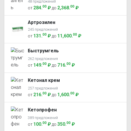
48 предложений
00
00
284
.
₽
2,368
.
₽
от
до
Артрозилен
245 предложений
00
00
131
.
₽
11,600
.
₽
от
до
Быструмгель
262 предложения
00
00
149
.
₽
716
.
₽
от
до
Кетонал крем
257 предложений
00
00
216
.
₽
1,600
.
₽
от
до
Кетопрофен
389 предложений
00
00
100
.
₽
350
.
₽
от
до