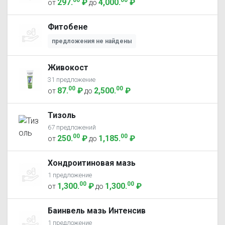
00
00
297
.
₽
4,000
.
₽
от
до
Фитобене
предложения не найдены
Живокост
31 предложение
00
00
87
.
₽
2,500
.
₽
от
до
Тизоль
67 предложений
00
00
250
.
₽
1,185
.
₽
от
до
Хондроитиновая мазь
1 предложение
00
00
1,300
.
₽
1,300
.
₽
от
до
Баинвель мазь Интенсив
1 предложение