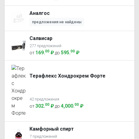
Аналгос
предложения не найдены
Салвисар
277 предложений
00
00
169
.
₽
595
.
₽
от
до
Терафлекс Хондрокрем Форте
42 предложения
00
00
302
.
₽
4,000
.
₽
от
до
Камфорный спирт
7 предложений