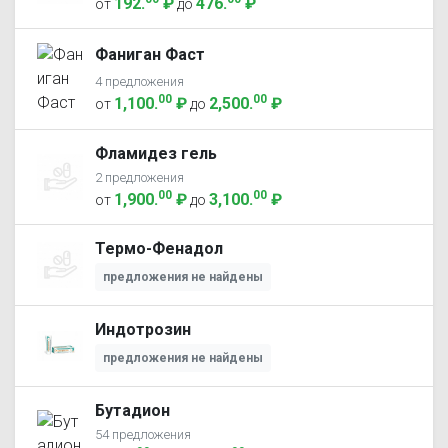
192
.
₽
476
.
₽
от
до
Фаниган Фаст
4 предложения
00
00
1,100
.
₽
2,500
.
₽
от
до
Фламидез гель
2 предложения
00
00
1,900
.
₽
3,100
.
₽
от
до
Термо-Фенадол
предложения не найдены
Индотрозин
предложения не найдены
Бутадион
54 предложения