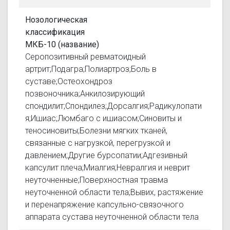
Нозологическая
классификация
МКБ-10 (название)
Серопозитивный ревматоидный
артрит;Подагра;Полиартроз;Боль в
суставе;Остеохондроз
позвоночника;Анкилозирующий
спондилит;Спондилез;Дорсалгия;Радикулопати
я;Ишиас;Люмбаго с ишиасом;Синовиты и
теносиновиты;Болезни мягких тканей,
связанные с нагрузкой, перегрузкой и
давлением;Другие бурсопатии;Адгезивный
капсулит плеча;Миалгия;Невралгия и неврит
неуточненные;Поверхностная травма
неуточненной области тела;Вывих, растяжение
и перенапряжение капсульно-связочного
аппарата сустава неуточненной области тела