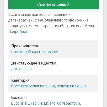
Смотреть цены
Боли в спине при воспалительных и
дегенеративных заболеваниях позвоночника
(радикулит, остеоартроз, люмбаго, ишиас); боли в
суставах (в т.ч. суставы пальцев рук, коленные)
Подробнее
при ревматоидном артрите, остеоартрозе; боли в
мышцах (вследствие растяжений,
Производитель
перенапряжений, ушибов, травм); воспаление и
Салютас Фарма, Германия
отечность мягких тканей и суставов вследствие
травм и при ревматических заболеваниях
Действующее вещество
(тендовагинит, бурсит, поражения
диклофенак
периартикулярных тканей).
Категория
Противовоспалительные, подсушивающие
Болезни
Бурсит
,
Ишиас
,
Люмбаго
,
Остеоартроз
,