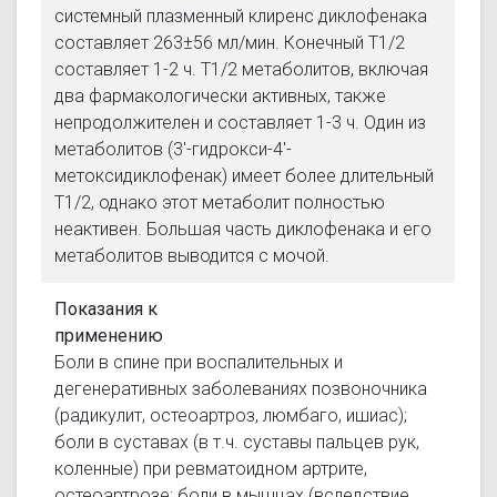
системный плазменный клиренс диклофенака
составляет 263±56 мл/мин. Конечный T1/2
составляет 1-2 ч. T1/2 метаболитов, включая
два фармакологически активных, также
непродолжителен и составляет 1-3 ч. Один из
метаболитов (3'-гидрокси-4'-
метоксидиклофенак) имеет более длительный
T1/2, однако этот метаболит полностью
неактивен. Большая часть диклофенака и его
метаболитов выводится с мочой.
Показания к
применению
Боли в спине при воспалительных и
дегенеративных заболеваниях позвоночника
(радикулит, остеоартроз, люмбаго, ишиас);
боли в суставах (в т.ч. суставы пальцев рук,
коленные) при ревматоидном артрите,
остеоартрозе; боли в мышцах (вследствие