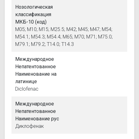
Нозологическая
классификация
МКБ-10 (код)
M05; M10; M15; M25.5; M42; M45; M47; M54;
M54.1; M54.3; M54.4; M65; M70; M71; M75.0;
M79.1; M79.2; T14.0; T14.3
Международное
Непатентованное
Наименование на
латинице
Diclofenac
Международное
Непатентованное
Наименование рус
Диклофенак