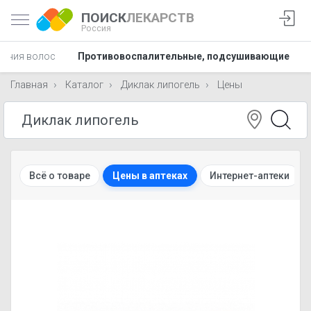
ПОИСК
ЛЕКАРСТВ
Россия
дения волос
Противовоспалительные, подсушивающие
Главная
Каталог
Диклак липогель
Цены
Всё о товаре
Цены в аптеках
Интернет-аптеки