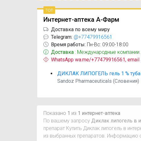
топ
Интернет-аптека А-Фарм
Доставка по всему миру
Telegram:
@+77479916561
Время работы:
Пн-Вс: 09:00-18:00
Доставка
: Международные компании.
WhatsApp wa.me/+77479916561, email
ДИКЛАК ЛИПОГЕЛЬ гель 1 % туба 
Sandoz Pharmaceuticals (Словения)
Показано
1
из
1 интернет-аптека
По вашему запросу
Диклак липогель в и
препарат Купить Диклак липогель в инте
из выбранных препаратов. Информацию о