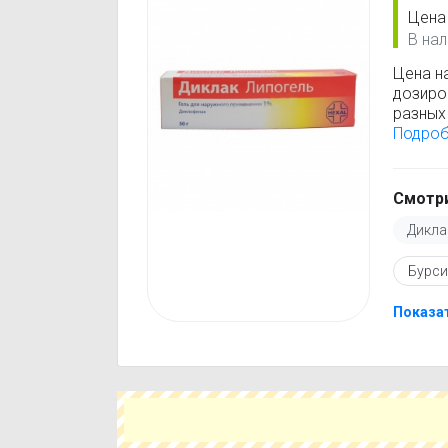
Цена
В нал
Цена н
дозиро
разных 
Диклак
Подро
стоимо
только
Перед 
Смотри
инстру
Дикла
против
подобр
Бурси
действ
Чтобы 
укажит
Показат
поможе
вариант