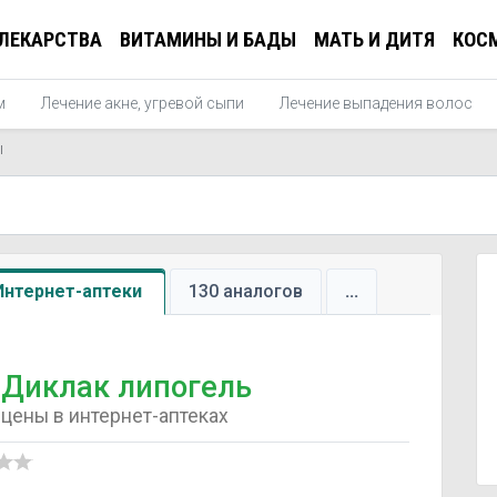
ЛЕКАРСТВА
ВИТАМИНЫ И БАДЫ
МАТЬ И ДИТЯ
КОС
м
Лечение акне, угревой сыпи
Лечение выпадения волос
ы
Интернет-аптеки
130 аналогов
...
Диклак липогель
цены в интернет-аптеках