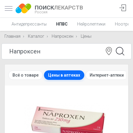
ПОИСК
ЛЕКАРСТВ
Россия
ы
Антидепрессанты
НПВС
Нейролептики
Ноотроп
Главная
Каталог
Напроксен
Цены
Всё о товаре
Цены в аптеках
Интернет-аптеки