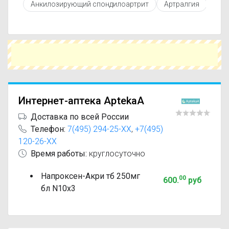
Анкилозирующий спондилоартрит
Артралгия
Бол
можете подобрать аналоги Напроксен с
похожим действующим веществом или более
доступной ценой.
Чтобы купить Напроксен в ближайшей аптеке,
укажите свой город и сравните предложения.
Это поможет сэкономить время и выбрать
оптимальный вариант по цене и наличию.
Интернет-аптека AptekaA
Доставка по всей России
Телефон:
7(495) 294-25-XX
,
+7(495)
120-26-XX
Время работы:
круглосуточно
Напроксен-Акри тб 250мг
00
600
.
руб
бл N10x3