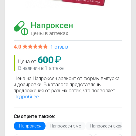
Напроксен
цены в аптеках
4.0
1 отзыв
600
₽
Цена от
В наличии в 1 аптеке
Цена на Напроксен зависит от формы выпуска
и дозировки. В каталоге представлены
предложения от разных аптек, что позволяет
быстро найти, где купить Напроксен по
Подробнее
минимальной цене. Информация о стоимости
регулярно обновляется, поэтому вы видите
только актуальные данные.
Смотрите также:
Перед покупкой рекомендуется ознакомиться с
Напроксен
Напроксен-эмо
Напроксен-акри
На
инструкцией по применению, показаниями и
противопоказаниями. При необходимости вы