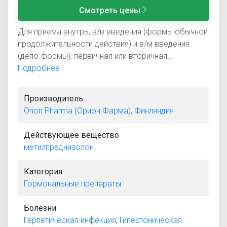
Смотреть цены
Для приема внутрь, в/в введения (формы обычной
продолжительности действия) и в/м введения
(депо-формы): первичная или вторичная
недостаточность функции надпочечников,
Подробнее
врожденная гиперплазия надпочечников,
негнойный тиреоидит, гиперкальциемия
Производитель
вследствие опухолевого заболевания,
Orion Pharma (Орион Фарма), Финляндия
ревматические заболевания, коллагеновые
болезни, пузырчатка, буллезный герпетиформный
Действующее вещество
дерматит, тяжелая многоформная эритема,
метилпреднизолон
эксфолиативный дерматит, тяжелый псориаз,
тяжелый себорейный дерматит, тяжелые
Категория
аллергические заболевания, тяжелые острые и
Гормональные препараты
хронические аллергические и воспалительные
процессы с поражением глаз, симптоматический
Болезни
саркоидоз, синдром Леффлера (не поддающийся
Герпетическая инфекция
,
Гипертоническая
другой терапии), бериллиоз, очаговый или