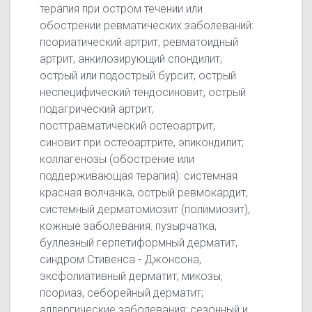
терапия при остром течении или
обострении ревматических заболеваний:
псориатический артрит, ревматоидный
артрит, анкилозирующий спондилит,
острый или подострый бурсит, острый
неспецифический тендосиновит, острый
подагрический артрит,
посттравматический остеоартрит,
синовит при остеоартрите, эпикондилит;
коллагенозы (обострение или
поддерживающая терапия): системная
красная волчанка, острый ревмокардит,
системный дерматомиозит (полимиозит),
кожные заболевания: пузырчатка,
буллезный герпетиформный дерматит,
синдром Стивенса - Джонсона,
эксфолиативный дерматит, микозы,
псориаз, себорейный дерматит;
аллергические заболевания: сезонный и