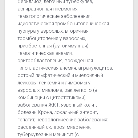
бериллиоз, легочный туберкулез,
аспирационная пневмония;
гематологические заболевания:
идиопатическая тромбоцитопеническая
пурпура у взрослых, вторичная
тромбоцитопения у взрослых,
приобретенная (аутоиммунная)
гемолитическая анемия,
эритробластопения, врожденная
гипопластическая анемия, агранулоцитоз,
острый лимфатический и миелоидный
лейкозы; лейкемия и лимфомы у
взрослых; миелома, рак легкого (в
комбинации с цитостатиками),
заболевания ЖКТ: язвенный колит,
болезнь Крона, локальный энтерит,
гепатит; неврологические заболевания:
рассеянный склероз, миастения,
туберкулезный менингит (с