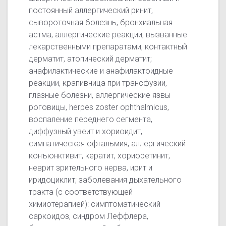
постоянный аллергический ринит,
сывороточная болезнь, бронхиальная
астма, аллергические реакции, вызванные
лекарственными препаратами, контактный
дерматит, атопический дерматит;
анафилактические и анафилактоидные
реакции, крапивница при трансфузии,
глазные болезни, аллергические язвы
роговицы, herpes zoster ophthalmicus,
воспаление переднего сегмента,
диффузный увеит и хориоидит,
симпатическая офтальмия, аллергический
конъюнктивит, кератит, хориоретинит,
неврит зрительного нерва, ирит и
иридоциклит; заболевания дыхательного
тракта (с соответствующей
химиотерапией): симптоматический
саркоидоз, синдром Леффлера,