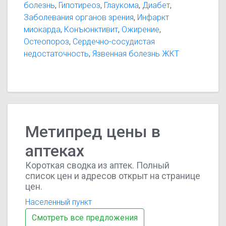
болезнь
,
Гипотиреоз
,
Глаукома
,
Диабет
,
диссеминированный легочный туберкулез
Заболевания органов зрения
,
Инфаркт
(одновременно с соответствующей
миокарда
,
Конъюнктивит
,
Ожирение
,
противотуберкулезной химиотерапией),
Остеопороз
,
Сердечно-сосудистая
идиопатическая тромбоцитопеническая пурпура у
недостаточность
,
Язвенная болезнь ЖКТ
взрослых, вторичная тромбоцитопения у
взрослых, приобретенная (аутоиммунная)
гемолитическая анемия, эритробластопения
(эритроцитарная анемия), врожденная
(эритроидная) гип
Метипред цены в
аптеках
Короткая сводка из аптек. Полный
список цен и адресов открыт на странице
цен.
Населенный пункт
Смотреть все предложения