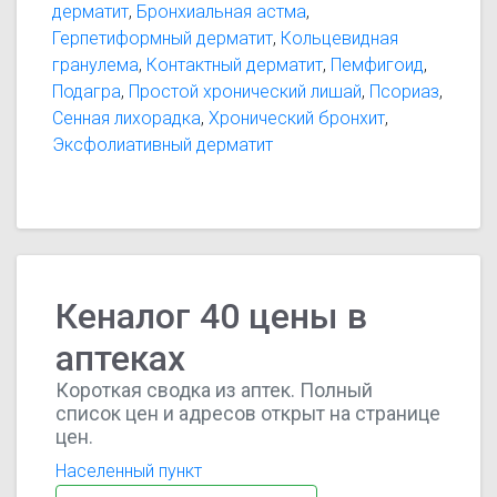
дерматит
,
Бронхиальная астма
,
ложной подагре; — при активных формах
Герпетиформный дерматит
,
Кольцевидная
артрозов; — при водянке суставов; — при блокаде
гранулема
,
Контактный дерматит
,
Пемфигоид
,
плечевого сустава в результате сморщивания
Подагра
,
Простой хронический лишай
,
Псориаз
,
суставной сумки; — дополнительно при
Сенная лихорадка
,
Хронический бронхит
,
внутрисуставных инъекциях радионуклидов или
Эксфолиативный дерматит
химических веществ и при хронических
воспалениях внутреннего слоя суставной
капсулы. Вв
Кеналог 40 цены в
аптеках
Короткая сводка из аптек. Полный
список цен и адресов открыт на странице
цен.
Населенный пункт