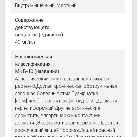
Внутримышечный, Местный
Содержание
действующего
вещества (единицы)
40 мг/мл
Нозологическая
классификация
МКБ-10 (название)
Аллергический ринит, вызванный пыльцой
растений;Другая хроническая обструктивная
легочная болезнь;Астма;Пузырчатка
[пемфигус];Глазной пемфигоид L12.-;Дерматит
герпетиформный;Другие атопические
дерматиты;Аллергический контактный
дерматит;Эксфолиативный дерматит;Простой
хронический лишай;Псориаз;Лишай красный