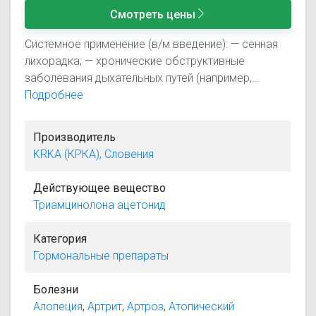
Смотреть цены
Системное применение (в/м введение): — сенная
лихорадка; — хронические обструктивные
заболевания дыхательных путей (например,
бронхиальная астма, хронический спастический
Подробнее
бронхит), при тяжелых формах и отрицательных
результатах местного лечения; — кожные
Производитель
заболевания и контактные дерматиты,
KRKA (КРКА), Словения
характеризующиеся зудом, шелушением или
образованием волдырей, например, контактные
Действующее вещество
дерматиты, пемфигоид, псориаз, герпетиформный
Триамцинолона ацетонид
дерматит, атопический, эксфолиативный и
экзематоидный дерматит. Местное применение:
Категория
Внутрисуставное введение: — после системного
Гормональные препараты
применения, для остаточных воспалительных
процессов в одном или нескольких суставах при
Болезни
хронических воспалительных заболеваниях
Алопеция
,
Артрит
,
Артроз
,
Атопический
суставов; — при экссудативном артрите, подагре и