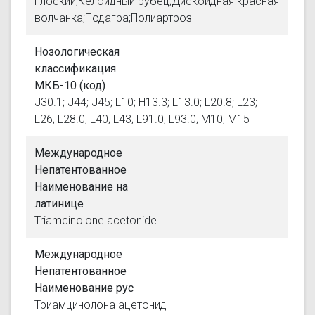
плоский;Келоидный рубец;Дискоидная красная
волчанка;Подагра;Полиартроз
Нозологическая
классификация
МКБ-10 (код)
J30.1; J44; J45; L10; H13.3; L13.0; L20.8; L23;
L26; L28.0; L40; L43; L91.0; L93.0; M10; M15
Международное
Непатентованное
Наименование на
латинице
Triamcinolone acetonide
Международное
Непатентованное
Наименование рус
Триамцинолона ацетонид