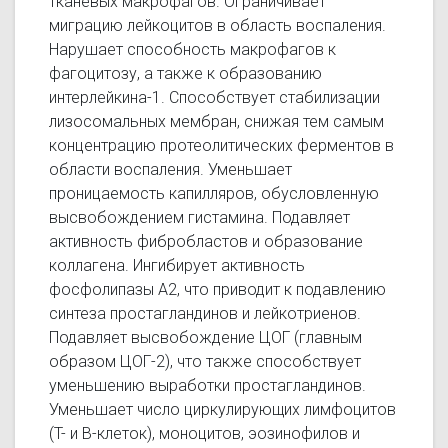
тканевых макрофагов. Ограничивает
миграцию лейкоцитов в область воспаления.
Нарушает способность макрофагов к
фагоцитозу, а также к образованию
интерлейкина-1. Способствует стабилизации
лизосомальных мембран, снижая тем самым
концентрацию протеолитических ферментов в
области воспаления. Уменьшает
проницаемость капилляров, обусловленную
высвобождением гистамина. Подавляет
активность фибробластов и образование
коллагена. Ингибирует активность
фосфолипазы А2, что приводит к подавлению
синтеза простагландинов и лейкотриенов.
Подавляет высвобождение ЦОГ (главным
образом ЦОГ-2), что также способствует
уменьшению выработки простагландинов.
Уменьшает число циркулирующих лимфоцитов
(T- и B-клеток), моноцитов, эозинофилов и