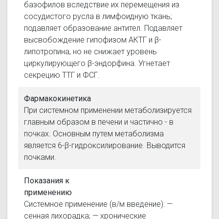
базофилов вследствие их перемещения из
сосудистого русла в лимфоидную ткань;
подавляет образование антител. Подавляет
высвобождение гипофизом АКТГ и β-
липотропина, но не снижает уровень
циркулирующего β-эндорфина. Угнетает
секрецию ТТГ и ФСГ.
Фармакокинетика
При системном применении метаболизируется
главным образом в печени и частично - в
почках. Основным путем метаболизма
является 6-β-гидроксилирование. Выводится
почками.
Показания к
применению
Системное применение (в/м введение): —
сенная лихорадка; — хронические