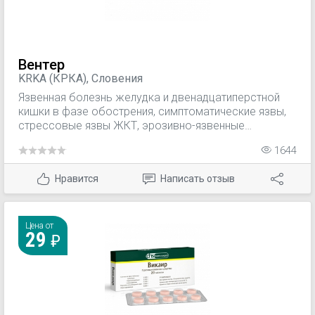
Профилактика — уменьшение раздражающего и
ульцерогенного действия, связанного с приемом
лекарственных препаратов, раздражающих
слизистую оболочку желудка.
Вентер
KRKA (КРКА), Словения
Язвенная болезнь желудка и двенадцатиперстной
кишки в фазе обострения, симптоматические язвы,
стрессовые язвы ЖКТ, эрозивно-язвенные
поражения ЖКТ, связанные с приемом НПВС;
1644
гиперацидный гастрит, рефлюкс-эзофагит, рефлюкс-
гастрит, гастродуоденит, изжога, лекарственная
Нравится
Написать отзыв
язва. Гиперфосфатемия у пациентов с уремией,
находящихся на гемодиализе.
Цена от
29