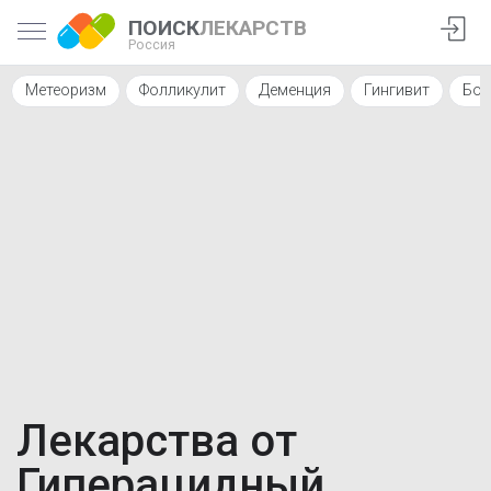
ПОИСК
ЛЕКАРСТВ
Россия
Метеоризм
Фолликулит
Деменция
Гингивит
Бол
Лекарства от
Гиперацидный