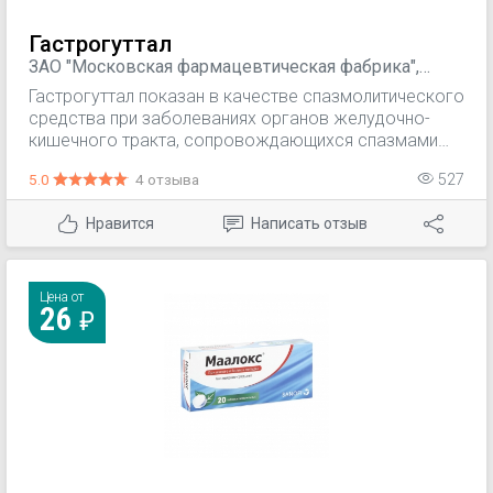
Гастрогуттал
ЗАО "Московская фармацевтическая фабрика",
Россия
Гастрогуттал показан в качестве спазмолитического
средства при заболеваниях орга­нов желудочно-
кишечного тракта, сопровождающихся спазмами
гладкой мускулатуры, в том числе: гипо- и анацидный
5.0
4 отзыва
527
гастрит, хронический колит, хронический холецистит,
дискинезия желчевыводящих путей.
Нравится
Написать отзыв
Цена от
26