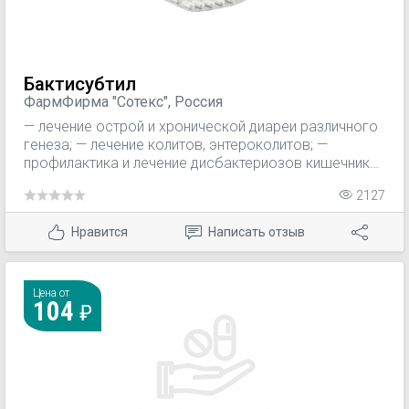
Бактисубтил
ФармФирма "Сотекс", Россия
— лечение острой и хронической диареи различного
генеза; — лечение колитов, энтероколитов; —
профилактика и лечение дисбактериозов кишечника
(в т.ч. развившихся в результате антибиотико- или
2127
химио-, или радиотерапии).
Нравится
Написать отзыв
Цена от
104