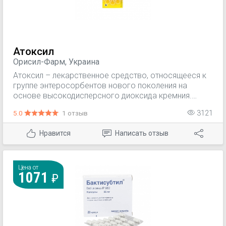
Атоксил
Орисил-Фарм, Украина
Атоксил – лекарственное средство, относящееся к
группе энтеросорбентов нового поколения на
основе высокодисперсного диоксида кремния.
Благодаря оригинальной микросферических
5.0
1 отзыв
3121
структуре, Атоксил проявляет высокую
сорбционную активность и скорость действия. В
Нравится
Написать отзыв
ЖКТ Атоксил быстро связывает и выводит из
организма токсичные вещества различного
происхождения.
Цена от
1071