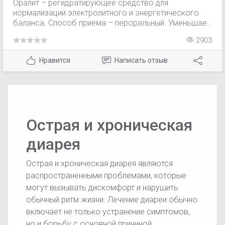
Оралит – регидратирующее средство для
нормализации электролитного и энергетического
баланса. Способ приема – пероральный. Уменьшает
или служит профилактикой обезвоживания.
2903
Эффективно восстанавливает потерянный калий,
натрий и воду. Используется для восстановления
Нравится
Написать отзыв
жидкости и потерянных электролитов при диарее.
Нормализует, нарушенные обезвоживанием,
кислотно-основное и водно-электролитное
равновесия. Метаболический ацидоз
поддерживается глюкозой, при помощи абсорбции
цитратов и солей.
Острая и хроническая
диарея
Острая и хроническая диарея являются
распространенными проблемами, которые
могут вызывать дискомфорт и нарушить
обычный ритм жизни. Лечение диареи обычно
включает не только устранение симптомов,
но и борьбу с основной причиной.