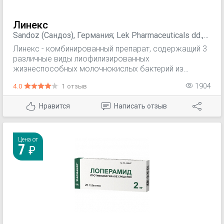
Линекс
Sandoz (Сандоз), Германия; Lek Pharmaceuticals dd.,
Словения
Линекс - комбинированный препарат, содержащий 3
различные виды лиофилизированных
жизнеспособных молочнокислых бактерий из
разных отделов кишечника, которые являются
4.0
1 отзыв
1904
частью нормальной кишечной флоры,
поддерживают и регулируют физиологическое
Нравится
Написать отзыв
равновесие микрофлоры кишечника.
Цена от
7