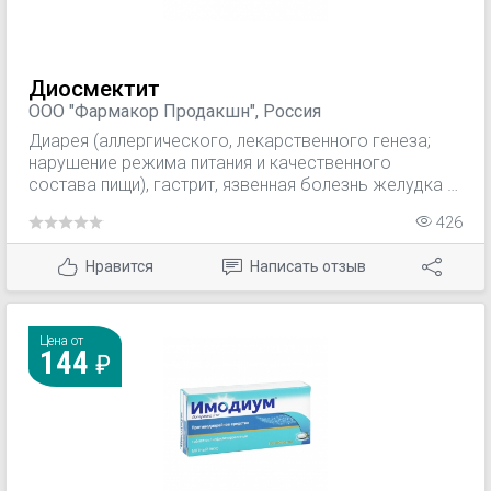
Диосмектит
ООО "Фармакор Продакшн", Россия
Диарея (аллергического, лекарственного генеза;
нарушение режима питания и качественного
состава пищи), гастрит, язвенная болезнь желудка и
12-перстной кишки, колит; диарея инфекционного
426
генеза — в составе комплексной терапии.
Симптоматическое лечение изжоги, метеоризма и
Нравится
Написать отзыв
дискомфорта в животе при заболеваниях ЖКТ.
Цена от
144