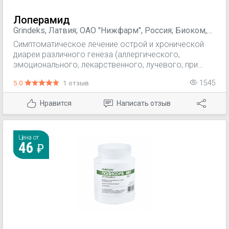
Лоперамид
Grindeks, Латвия; ОАО "Нижфарм", Россия; Биоком,
Россия; Озон ООО, Россия; Обновление, Россия;
Симптоматическое лечение острой и хронической
Верофарм / Лэнс-Фарм, Россия; АО "Лекхим-
диареи различного генеза (аллергического,
Харьков", Украина; ООО "Фармакор Продакшн",
эмоционального, лекарственного, лучевого; при
Россия
изменении режима питания и качественного состава
5.0
1 отзыв
1545
пищи, при нарушении метаболизма и всасывания; как
вспомогательное средство при диарее
Нравится
Написать отзыв
инфекционного генеза). Регуляция стула у пациентов
с илеостомой.
Цена от
46