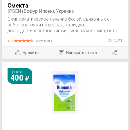
Смекта
IPSEN (Бофур Ипсен), Украина
Симптоматическое лечение болей, связанных с
заболеваниями пищевода, желудка,
двенадцатиперстной кишки; кишечная колика; острая
и хроническая диарея (особенно у детей).
4.3
4 отзыва
2421
Нравится
Написать отзыв
Цена от
400