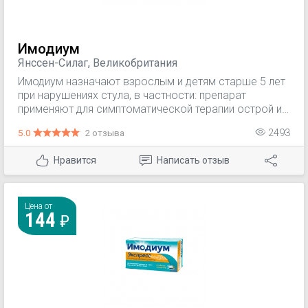
Имодиум
Янссен-Силаг, Великобритания
Имодиум назначают взрослым и детям старше 5 лет
при нарушениях стула, в частности: препарат
применяют для симптоматической терапии острой и
хронической диареи различного генеза (кроме
5.0
2 отзыва
2493
диареи вызванной приемом противомикробных
препаратов); имодиум назначают пациентам с
Нравится
Написать отзыв
илеостомой для уменьшения частоты и
нормализации консистенции стула.
Цена от
144