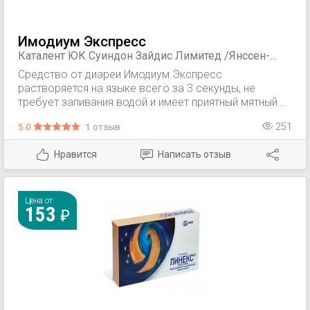
Имодиум Экспресс
Каталент ЮК Суиндон Зайдис Лимитед /Янссен-
Силаг С, Великобритания/Италия
Средство от диареи Имодиум Экспресс
растворяется на языке всего за 3 секунды, не
требует запивания водой и имеет приятный мятный
вкус. Имодиум помогает останавливать диарею уже
5.0
1 отзыв
251
с первого применения: проверенная формула
таблеток от поноса (диареи) замедляет время
Нравится
Написать отзыв
прохождения содержимого по кишечнику. Имодиум
помогает сохранять естественную микрофлору
кишечника, препятствуя ее вымыванию при диарее.
Цена от
153