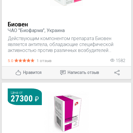
Биовен
ЧАО "Биофарма", Украина
Действующим компонентом препарата Биовен
является антитела, обладающие специфической
активностью против различных возбудителей
заболеваний - вирусов и бактерий, в т.ч. гепатита А и
5.0
1 отзыв
1582
В, герпеса, ветряной оспы, гриппа, кори, паротита,
полиомиелита, краснухи, коклюша, стафилококка,
Нравится
Написать отзыв
кишечной палочки, пневмококка. Имеет также
неспецифическую активность, проявляющаяся в
повышении резистентности организма. Препарат
обладает низкой спонтанной антикомплементарной
Цена от
27300
активностью.