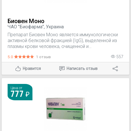
Биовен Моно
ЧАО "Биофарма", Украина
Препарат Биовен Моно является иммунологически
активной белковой фракцией (IgG), выделенной из
плазмы крови человека, очищенной и
концентрированной методом фракционирования
5.0
1 отзыв
557
этиловым спиртом. Действующим компонентом
препарата являются антитела, обладающие
Нравится
Написать отзыв
специфической активностью против различных
возбудителей заболеваний - вирусов и бактерий, в
том числе, гепатита А и В, герпеса, ветряной оспы,
гриппа, кори, паротита, полиомиелита, краснухи,
Цена от
777
коклюша, стафилококка, кишечной палочки,
пневмококков.