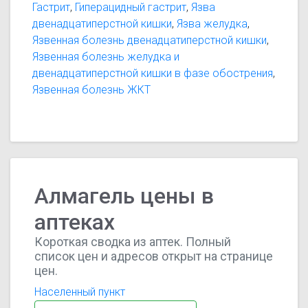
Гастрит
,
Гиперацидный гастрит
,
Язва
ульцерогенного действия, связанного с приемом
двенадцатиперстной кишки
,
Язва желудка
,
лекарственных препаратов, раздражающих
Язвенная болезнь двенадцатиперстной кишки
,
слизистую оболочку желудка.
Язвенная болезнь желудка и
двенадцатиперстной кишки в фазе обострения
,
Язвенная болезнь ЖКТ
Алмагель цены в
аптеках
Короткая сводка из аптек. Полный
список цен и адресов открыт на странице
цен.
Населенный пункт