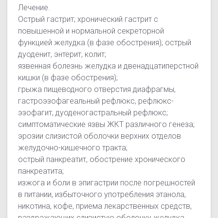
Лечение.
Острый гастрит; хронический гастрит с
повышенной и нормальной секреторной
функцией желудка (в фазе обострения); острый
дуоденит, энтерит, колит;
язвенная болезнь желудка и двенадцатиперстной
кишки (в фазе обострения);
грыжа пищеводного отверстия диафрагмы,
гастроэзофагеальный рефлюкс, рефлюкс-
эзофагит, дуоденогастральный рефлюкс;
симптоматические язвы ЖКТ различного генеза;
эрозии слизистой оболочки верхних отделов
желудочно-кишечного тракта;
острый панкреатит, обострение хронического
панкреатита;
изжога и боли в эпигастрии после погрешностей
в питании, избыточного употребления этанола,
никотина, кофе, приема лекарственных средств,
раздражающих слизистую оболочку желудка.