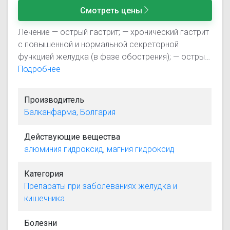
Смотреть цены
Лечение — острый гастрит; — хронический гастрит
с повышенной и нормальной секреторной
функцией желудка (в фазе обострения); — острый
дуоденит, энтерит, колит; — язвенная болезнь
Подробнее
желудка и двенадцатиперстной кишки (в фазе
обострения); — грыжа пищеводного отверстия
Производитель
диафрагмы; — гастроэзофагеальный рефлюкс,
Балканфарма, Болгария
рефлюкс-эзофагит, дуоденогастральный
рефлюкс; — симптоматические язвы ЖКТ
Действующие вещества
различного генеза; — эрозии слизистой оболочки
алюминия гидроксид
,
магния гидроксид
верхних отделов ЖКТ; — острый панкреатит,
обострение хронического панкреатита; — изжога
Категория
и боли в эпигастрии после погрешностей в
Препараты при заболеваниях желудка и
питании, избыточного употребления этанола,
кишечника
никотина, кофе, приема лекарственных средств,
раздражающих слизистую оболочку желудка.
Болезни
Профилактика — уменьшение раздражающего и